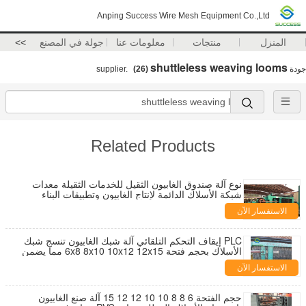
Anping Success Wire Mesh Equipment Co.,Ltd
المنزل
منتجات
معلومات عنا
جولة في المصنع
>>
shuttleless weaving looms
جودة
supplier.
(26)
Related Products
نوع آلة صندوق الغابيون الثقيل للخدمات الثقيلة معدات
شبكة الأسلاك الدائمة لإنتاج الغابيون وتطبيقات البناء
الاستفسار الآن
PLC إيقاف التحكم التلقائي آلة شبك الغابيون تنسج شبك
الأسلاك بحجم فتحة 6x8 8x10 10x12 12x15 مما يضمن
شبكًا متسقًا
الاستفسار الآن
حجم الفتحة 6 8 8 10 10 12 12 15 آلة صنع الغابيون