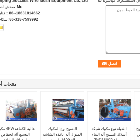
ل استفسارك مباشرة لنا
nping Success Wire Mesh Equipment Co.,Ltd
Mr.
اتصل شخص
86--18631814662
الهاتف 
86-318-7599992
الفاكس
منتجات أ
يج
الثقيلة نوع مكوك شبكة
النسيج نوع المكوك
عالية الكفاءة
ض
أسلاك النسيج آلة البناء
المنوال آلة، نافذة الشاشة
النسيج آلة انخفاض