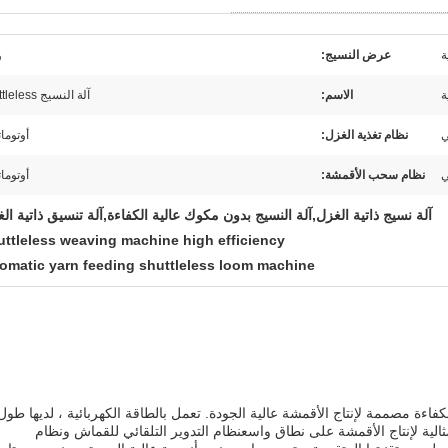
ة
عرض النسيج:
و
ة
الاسم:
آلة النسيج Shuttleless
ي
نظام تغذية الغزل:
أوتوما
ي
نظام سحب الأقمشة:
أوتوما
آلة نسيج ذاتية الغزل,آلة النسيج بدون مكوك عالية الكفاءة,آلة تنسيق ذاتية ال
uttleless weaving machine high efficiency
omatic yarn feeding shuttleless loom machine
كفاءة مصممة لإنتاج الأقمشة عالية الجودة. تعمل بالطاقة الكهربائية ، لديها طول
ية لإنتاج الأقمشة على نطاق واسعنظام التدوير التلقائي للقماش ونظام