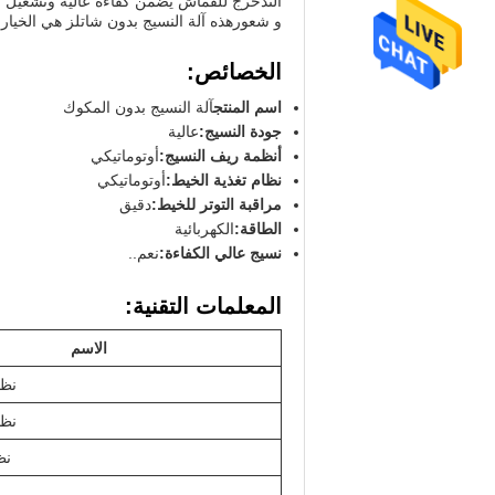
التدحرج للقماش يضمن كفاءة عالية وتشغيل سل
و شعورهذه آلة النسيج بدون شاتلز هي الخيار ال
الخصائص:
اسم المنتج
آلة النسيج بدون المكوك
جودة النسيج:
عالية
أنظمة ريف النسيج:
أوتوماتيكي
نظام تغذية الخيط:
أوتوماتيكي
مراقبة التوتر للخيط:
دقيق
الطاقة:
الكهربائية
نسيج عالي الكفاءة:
نعم..
المعلمات التقنية:
الاسم
نظا
نظا
نظ