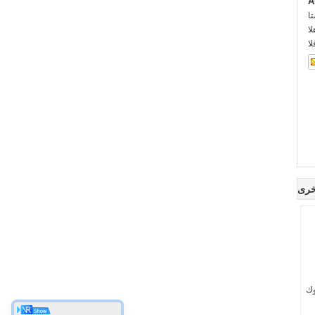
A
:
::
:
خرى
 4KW مكوك