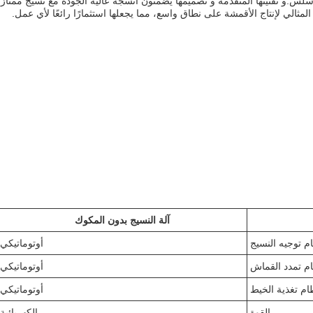
س.و تقنيتها المتقدمة و تصميمها يضمنون أنسجة عالية الجودة مع نسيج ممتاز
مثالي لإنتاج الأقمشة على نطاق واسع، مما يجعلها استثمارًا رائعًا لأي عمل.
آلة النسيج بدون المكوك
م توجيه النسيج
أوتوماتيكي
م تمدد القماش
أوتوماتيكي
ام تغذية الخيط
أوتوماتيكي
القوة
الكهربائية