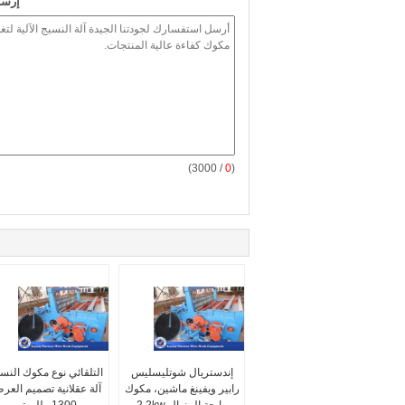
إرسا
/ 3000)
0
(
إندستريال شوتليسليس
التلقائي نوع مكوك النس
رابير ويفينغ ماشين، مكوك
آلة عقلانية تصميم العر