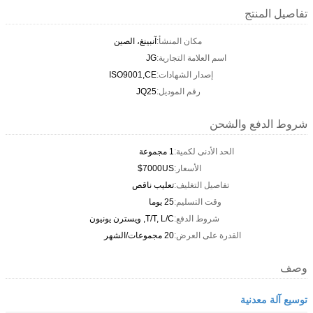
تفاصيل المنتج
مكان المنشأ:
آنبينغ، الصين
اسم العلامة التجارية:
JG
إصدار الشهادات:
ISO9001,CE
رقم الموديل:
JQ25
شروط الدفع والشحن
الحد الأدنى لكمية:
1 مجموعة
الأسعار:
7000US$
تفاصيل التغليف:
تعليب ناقص
وقت التسليم:
25 يوما
شروط الدفع:
T/T, L/C, ويسترن يونيون
القدرة على العرض:
20 مجموعات/الشهر
وصف
توسيع آلة معدنية