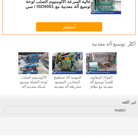
عالية السرعة الألومنيوم الصلب لوحة
توسيع آلة معدنية مع ISO9001 / سي
استمر
توسيع آلة معدنية
أكثر
1.25m العرض
الفولاذ المقاوم
المهنية آلة تسطيح
الألومنيوم الصلب
عالية ال
لة معدنية
للصدأ توسيع آلة
المعادن، الموسع
لوحة الثقيلة توسيع
معدنية مو
 سهلة /
معدنية مع نظام
مخرطة آلة معدنية
شبكة معدنية آلة
J
التشحيم التلقائي
4KW
عالية السرعة
1.5MM سمك
العاملة
غير اللغة
Arabic