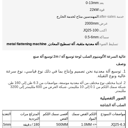
بعد:
0-13mm
قوة:
22kW
خدمة after-sales:
المهندسين متاح لخدمة الخارج
عرض:
2000mm
اكتب:
JQ25-100
سماكة:
0.5-6mm
آلة معدنية مثقبة، آلة تسطيح المعادن
metal flattening machine
تسليط الضوء:
,
عالية السرعة الألومنيوم الصلب لوحة توسيع آلة / 2m توسيع آلة صنع
وصف
1. توسيع آلة معدنية
نحن تصميم وإنتاج بما في ذلك نوع قياسي، نوع سرعة
عالية ونوع الثقيلة.
2. لدينا مختلف نوع مختلف من آلة معدنية موسعة، مواصفات من 6.3 طن إلى 160 طن.
شبكة سمك اللكم من 0.1 إلى 10 ملليمتر، شبكة العرض من 600 ملليمتر إلى 3200
ملليمتر.
الصور التفصيلية
الصلب آلة الشاشة
مواصفات النموذج
اللكم القص سمك
أقصى سمك اللكم
المتزلج مرات
التغذية 
المواد
القص
الترددية
JQ25-6.3
<= 1.0MM
500MM
180 / دقيقة
1.15mm