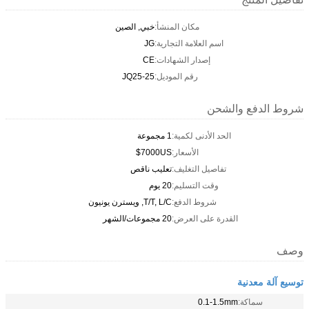
مكان المنشأ:
خبي, الصين
اسم العلامة التجارية:
JG
إصدار الشهادات:
CE
رقم الموديل:
JQ25-25
شروط الدفع والشحن
الحد الأدنى لكمية:
1 مجموعة
الأسعار:
7000US$
تفاصيل التغليف:
تعليب ناقص
وقت التسليم:
20 يوم
شروط الدفع:
T/T, L/C, ويسترن يونيون
القدرة على العرض:
20 مجموعات/الشهر
وصف
توسيع آلة معدنية
سماكة:
0.1-1.5mm