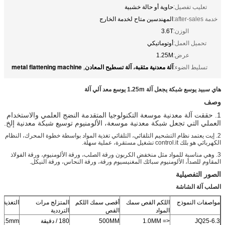
تعليب تفصيل:
حاوية أو حالة خشبية
خدمة after-sales:
المهندسين متاح لخدمة الخارج
الوزن:
3.6T
تحميل العمل:
أوتوماتيكي
عرض:
1.25M
آلة معدنية مثقبة، آلة تسطيح المعادن
metal flattening machine
تسليط الضوء:
,
هاي سبيد يوسع شبكة يجعل آلة 1.25m يوسع معد آلي آلة
وصف
1. حققت آلة معدنية موسعة التكنولوجيا المتقدمة النضج العلمي والاستخدام
العملي التي تجعل شبكة معدنية موسعة، الألومنيوم توسيع شبكة معدنية إلخ.
2. إيت يعتمد نظام التشحيم التلقائي، التلقائي تغذية المواد بواسطة خطوة المحرك، النظام
الكهربائي هو بلك control.it تشغيل مستقرة، عملية سهلة.
3. وهي مناسبة للمواد مثل منخفض الكربون ورقة الصلب، ورقة الألومنيوم، ورقة الفولاذ
المقاوم للصدأ، الألومنيوم سبائك المغنيسيوم ورقة، ورقة النحاس، ورقة النيكل.
الصور التفصيلية
الصلب آلة الشاشة
مواصفات النموذج
اللكم القص سمك
أقصى سمك اللكم
المتزلج مرات
التغذية 
المواد
القص
الترددية
JQ25-6.3
<= 1.0MM
500MM
180 / دقيقة
1.15mm