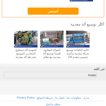
استمر
توسيع آلة معدنية
أكثر
1.25m العرض
عالية الكفاءة توسيع
الفولاذ المقاوم
المهنية آلة تسطيح
الألومني
لة معدنية
شبكة معدنية ماكينة
للصدأ توسيع آلة
المعادن، الموسع
لوحة الثق
 سهلة /
تصميم متقدم 1M
معدنية مع نظام
مخرطة آلة معدنية
شبكة معد
J
العرض
التشحيم التلقائي
4KW
عالية 
العا
غير اللغة
Arabic
منزل
|
معلومات عنا
|
اتصل بنا
|
خريطة الموقع
|
Privacy Policy
منظر مكتبيّ