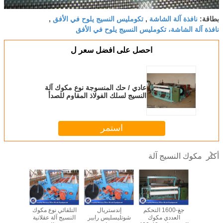
نافذة آلة الشاشة
تكومليس النسيج يلوح في الأفق
بطاقة:
,
,
نافذة آلة الشاشة، تكومليس النسيج يلوح في الأفق
احصل على افضل سعر ل
عادي / حك المنسوجة نوع مكوك آلة
النسيج لسلك الفولاذ المقاوم للصدأ
استمر
مكوك النسيج آلة
أكثر
عالية الكفاءة 4KW
جغ-1600 التحكم
إندستريال
التلقائي نوع مكوك
الثقيلة 
لنسيج آلة
العددي مكوك
شوتليسليس رابير
النسيج آلة عقلانية
شبكة أسلا