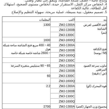
وإنتاج عالية-- الصف شبكة الشاشة، ويتفق إلى معيار وطني.
4. انخفاض مركز الثقل، الاستقرار جيدة، انخفاض مستوى الضجيج، استهلاك
أقل للطاقة، عالية الكفاءة
5. تصميم معقول، بنية بسيطة، عملية مريحة، سهولة التنظيم والإصلاح
بند
اكتب
المعلمات
الحد الأقصى لعرض
ZWJ-1300A
1300
الشاشة
ZWJ-1300B
(مم)
ZWJ-1300C
1600
ZWJ-1600Q
ZWJ-1300A
40 ~ 400 مربع فتح الشاشة ساحة شبكة
فتح الكثافة
هول
ZWJ-1300B
(M / بوصة)
~ 2600 شاشة خاصة شبكة خاصة
ZWJ-1600Q
ZWJ-1300C
تناوب سرعة العمود
ZWJ-1300A
65 ~ 90 ستبليس متغيرة السرعة
المرفقي
ZWJ-1300B
(ص / دقيقة)
60
ZWJ-1300C
ZWJ-1600Q
قوة المحرك (كو)
ZWJ-1300A
2.2
ZWJ-1300B
ZWJ-1300C
ZWJ-1600Q
مجموع وزن الجهاز (كجم)
ZWJ-1300A
2700