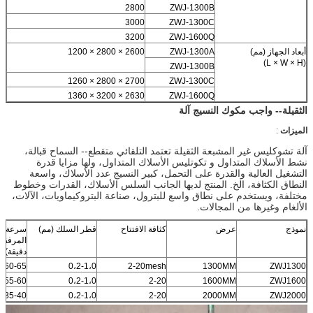
2800
ZWJ-1300B
3000
ZWJ-1300C
3200
ZWJ-1600Q
أبعاد الجهاز (مم)
ZWJ-1300A
2600 × 2800 × 1200
(L × W × H)
ZWJ-1300B
2700 × 2800 × 1260
ZWJ-1300C
2630 × 3200 × 1360
ZWJ-1600Q
الثقيلة-- واجب مكوك النسيج آلة
الميزات
:
آلة تشوكليس غير المشبعة الثقيلة تعتمد التلقائي متقطع-- السماح قبالة،
نشط الأسلاك المتداول و تكوتليس الأسلاك المتداول، ولها مزايا قدرة
التشغيل العالية والقدرة على التحمل، كبير النسيج عدد الأسلاك، واسعة
النطاق الكثافة، الخ. المنتج لديها الجانب السلس الأسلاك، القدرات وخطوط
مختلفة، ويستخدم على نطاق واسع للبترول، صناعة البتروكيماويات، الآلات،
الألغام وغيرها من المجالات.
نموذج
عرض
كثافة الافتتاح
قطر السلك (مم)
سرعة دو
المرفقي
دقيقة)
60-65
0،2-1،0
2-20mesh
1300MM
ZWJ1300
55-60
0،2-1،0
2-20
1600MM
ZWJ1600
35-40
0،2-1،0
2-20
2000MM
ZWJ2000