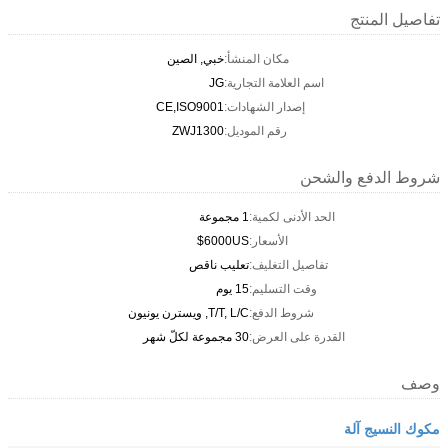
تفاصيل المنتج
مكان المنشأ:
خبي, الصين
اسم العلامة التجارية:
JG
إصدار الشهادات:
CE,ISO9001
رقم الموديل:
ZWJ1300
شروط الدفع والشحن
الحد الأدنى لكمية:
1 مجموعة
الأسعار:
6000US$
تفاصيل التغليف:
تعليب ناقص
وقت التسليم:
15 يوم
شروط الدفع:
T/T, L/C, ويسترن يونيون
القدرة على العرض:
30 مجموعة لكلّ شهر
وصف
مكوك النسيج آلة