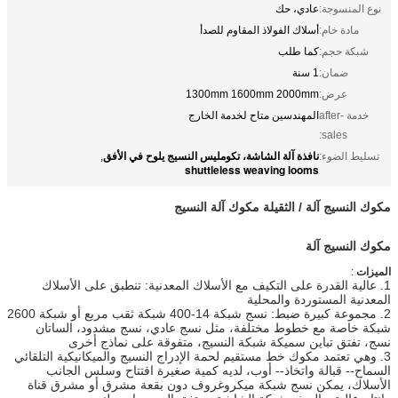
نوع المنسوجة:
عادي، حك
مادة خام:
أسلاك الفولاذ المقاوم للصدأ
شبكة حجم:
كما طلب
ضمان:
1 سنة
عرض:
1300mm 1600mm 2000mm
خدمة after-
المهندسين متاح لخدمة الخارج
sales:
نافذة آلة الشاشة، تكومليس النسيج يلوح في الأفق
تسليط الضوء:
,
shuttleless weaving looms
مكوك النسيج آلة / الثقيلة مكوك آلة النسيج
مكوك النسيج آلة
الميزات
:
1. عالية القدرة على التكيف مع الأسلاك المعدنية: تنطبق على الأسلاك
المعدنية المستوردة والمحلية
2. مجموعة كبيرة ضبط: نسج شبكة 14-400 شبكة ثقب مربع أو شبكة 2600
شبكة خاصة مع خطوط مختلفة، مثل نسج عادي، نسج مشدود، الساتان
نسج، تفتق تباين سميكة شبكة النسيج، متفوقة على نماذج أخرى
3. وهي تعتمد مكوك خط مستقيم لحمة الإدراج النسيج والميكانيكية التلقائي
السماح-- قبالة واتخاذ-- أوب، لديه كمية صغيرة افتتاح وسلس الجانب
الأسلاك، يمكن نسج شبكة ميكروغروف دون بقعة مشرق أو مشرق قناة