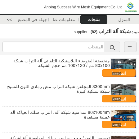
Anping Success Wire Mesh Equipment Co.,Ltd
المنزل
منتجات
معلومات عنا
جولة في المصنع
>>
شبكة آلة التراب
جودة
supplier.
(82)
منخفضة الضوضاء البلاستيكية التلقائي آلة التراب شبكة
80x100 مم / 100x120 مم حجم الشبكة
اتصل بنا
3300mm المجلفن شبكة التراب مش رمادي اللون للنسيج
شبكة سلكية كبيرة
اتصل بنا
80x100mm سداسية شبكة آلة، التراب سلك الحياكة آلة
عملية مستقرة
اتصل بنا
تخصيص اللون / حجم سداسي سلك المعاوضة آلة لشبكة