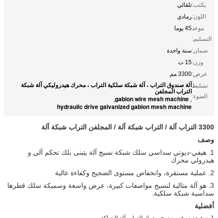
يكتب:
تلقائي
اللون:
رمادي
موعد
45 يوما
التسليم:
ضمان:
سنة واحدة
وزن:
15 ت
عرض:
3300 مم
آلة صندوق التراب ، آلة شبكة سلكية التراب ، محرك هيدروليكي آلة شبكة
تسليط
التراب المجلفن
الضوء:
gabion wire mesh machine
,
,
hydraulic drive galvanized gabion mesh machine
3300 التراب آلة / التراب شبكة آلة / المجلفن التراب شبكة آلة
وصف
1. هيفي-ديوتي سداسي سلك شبكة نسيج آلة يتبنى بلك تحكم آلي و
هيدرولي محرك
2. عملية مستقرة، وانخفاض مستوى الضجيج وكفاءة عالية
3. هو آلة مثالية لنسيج مواصفات كبيرة، عرض واسعة وسميكة سلك قطرها
سداسية شبكة سلكية.
أفضلية
1. نوع جديد رف مزدوج محرك التراب آلة الحياكة