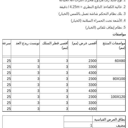
2. عالية الكفاءة: الناتج النظري = 4.25m / دقيقة
3. بلك نظام التحكم شاشة تعمل باللمس (الخيار)
4. الأشعة تحت الحمراء السلامة (الخيار)
5. نظام إيقاف تلقائي (الخيار)
مواصفات
مواصفات المنتج
أقصى عرض (مم)
أقصى قطر السلك
تويست ريدج العد
سرعة ال
(مم)
(مم)
25
3
3
2300
60X80
25
3
3
3300
25
3
3
4300
25
3
3
2300
80X100
25
3
3
3300
25
3
3
4300
25
3
3
2300
100X120
25
3
3
3300
25
3
3
4300
نطاق العرض القياسية
مضيف
1