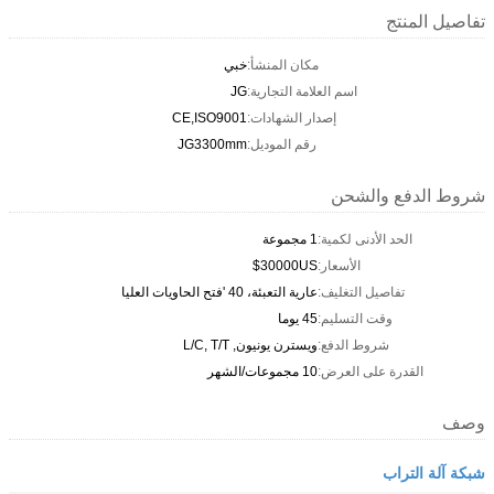
تفاصيل المنتج
مكان المنشأ:
خبي
اسم العلامة التجارية:
JG
إصدار الشهادات:
CE,ISO9001
رقم الموديل:
JG3300mm
شروط الدفع والشحن
الحد الأدنى لكمية:
1 مجموعة
الأسعار:
30000US$
تفاصيل التغليف:
عارية التعبئة، 40 'فتح الحاويات العليا
وقت التسليم:
45 يوما
شروط الدفع:
ويسترن يونيون, L/C, T/T
القدرة على العرض:
10 مجموعات/الشهر
وصف
شبكة آلة التراب