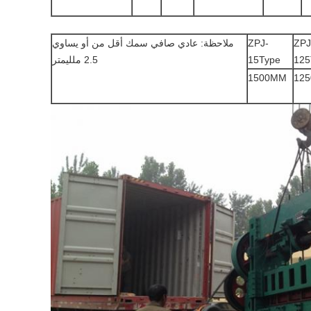
ZPJ
ZPJ-
ملاحظة: عادي صافي سمك أقل من أو يساوي
125
15Type
2.5 ملليمتر
1500MM
12