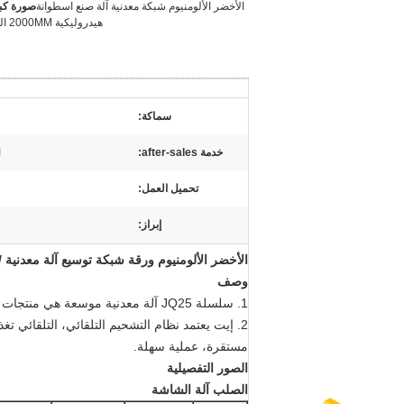
الأخضر الألومنيوم شبكة معدنية آلة صنع اسطوانة
صورة كبي
هيدروليكية 2000MM العرض
سماكة:
خدمة after-sales:
ا
تحميل العمل:
إبراز:
الأخضر الألومنيوم ورقة شبكة توسيع آلة معدنية / JQ25-63 توسيع آلا
وصف
1. سلسلة JQ25 آلة معدنية موسعة هي منتجات ثورية
مستقرة، عملية سهلة.
الصور التفصيلية
الصلب آلة الشاشة