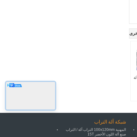
خرى
لة
شبكة آلة التراب
المهنية 100x120mm التراب آلة / التراب
صنع آلة اللون الأخضر 15T