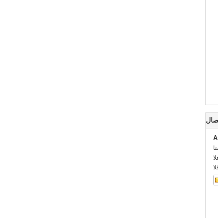
صال
A
:
::
: