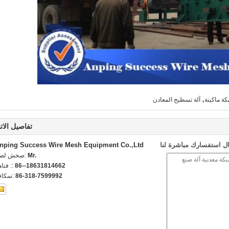
,
كة ماكينة
آلة تسطيح المعادن
تفاصيل الات
ل استفسارك مباشرة لنا
nping Success Wire Mesh Equipment Co.,Ltd
Mr.
اتصل شخص
86--18631814662
الهاتف 
86-318-7599992
الفاكس