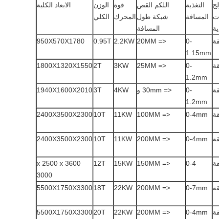
لج
التغذية
اللكم القص
قوة
الوزن
الابعاد الكلية
ت
المسافة
شبكة طول
المحرك
الكلي
ية
المسافة
950X570X1780
0.95T
2.2KW
<= 20MM
0-
1.15mm
1800X1320X1550
2T
3KW
<= 25MM
0-
1.2mm
0-
<= 30mm و
4KW
3T
1940X1600X2010
1.2mm
2400X3500X2300
10T
11KW
<= 100MM
0-4mm
2400X3500X2300
10T
11KW
<= 200MM
0-4mm
3600 x 2500 x
12T
15KW
<= 150MM
0-4
3000
5500X1750X3300
18T
22KW
<= 200MM
0-7mm
5500X1750X3300
20T
22KW
<= 200MM
0-4mm