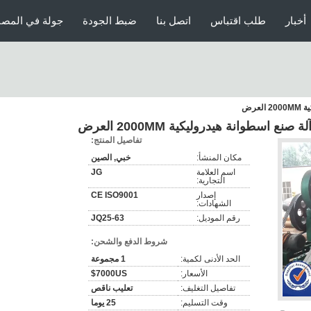
أخبار
طلب اقتباس
اتصل بنا
ضبط الجودة
جولة في المصن
عرض
 اسطوانة هيدروليكية 2000MM العرض
تفاصيل المنتج:
مكان المنشأ:
خبي, الصين
اسم العلامة
JG
التجارية:
إصدار
CE ISO9001
الشهادات:
رقم الموديل:
JQ25-63
شروط الدفع والشحن:
الحد الأدنى لكمية:
1 مجموعة
الأسعار:
7000US$
تفاصيل التغليف:
تعليب ناقص
وقت التسليم:
25 يوما