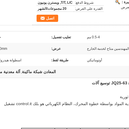
رة :
شروط الدفع:
T/T, L/C, ويسترن يونيون
القدرة على العرض:
20 مجموعات/الشهر
اتصل
0.5-4 مم
تعليب تفصيل:
ح
لمهندسين متاح لخدمة الخارج
عرض:
00mm
أوتوماتيكي
طريقة لقط:
اسطوانة هيدرول
المعادن شبكة ماكينة
آلة معدنية مث
,
ت
2. إيت يعتمد نظام التشحيم التلقائي، التلقائي تغذية المواد بواسطة خطوة المحرك، النظام الكهربائي هو بلك control.it تشغيل