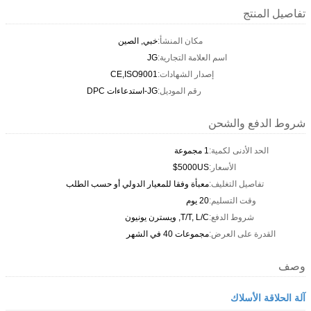
تفاصيل المنتج
مكان المنشأ:
خبي, الصين
اسم العلامة التجارية:
JG
إصدار الشهادات:
CE,ISO9001
رقم الموديل:
JG-استدعاءات DPC
شروط الدفع والشحن
الحد الأدنى لكمية:
1 مجموعة
الأسعار:
5000US$
تفاصيل التغليف:
معبأة وفقا للمعيار الدولي أو حسب الطلب
وقت التسليم:
20 يوم
شروط الدفع:
T/T, L/C, ويسترن يونيون
القدرة على العرض:
مجموعات 40 في الشهر
وصف
آلة الحلاقة الأسلاك