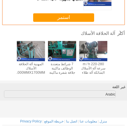
استمر
آلة الحلاقة الأسلاك
أكثر
ونية العد
220-280 m / h
7 شرائط متعددة
المهنية آلة الحلاقة
كامل التل
طرة آلة
سرعة آلة الأسلاك
الوظائف ماكينة
الأسلاك
كونسرتينا
ك الشائكة
الشائكة آلة طلاء
حلاقة شفرة ماكينة
1100MMX1000MMX1700MM
شفرة شف
لحفاظ على
الأسلاك مع اوربا /
أوم / أودم المتاحة
سهولة الصيانة
عالية ا
شهادة iso9001
غير اللغة
Arabic
منزل
|
معلومات عنا
|
اتصل بنا
|
خريطة الموقع
|
Privacy Policy