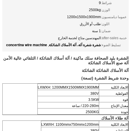
شرائط:
9
الوزن:
2500kg
عموما ديامنسيون:
1200x1500x1900mm
اللون:
طلب أو الأزرق
ضمان:
1 سنة
خدمة after-sales:
المهندسين متاح لخدمة الخارج
شفرة شفرة آلة، آلة الأسلاك الشائكة
concertina wire machine
تسليط الضوء:
,
الشفرة بليد الصحافة سلك ماكينة / آلة أسلاك الشائكة / التلقائي عالية الأمن
آلة صنع الأسلاك الشائكة
آلة الأسلاك الشائكة الشائكة
وحدة شريط الشفرة (تسعة)
الابعاد الكلية
LXWXH: 1200MMX1500MMX1900MM
الفولطية
380V
قوة
3.5KW
معدل الإنتاج
220-280m / ساعة
جودة
2500KG
آلة طلاء الأسلاك
الابعاد الكلية
LXWXH: 1100mmx750mmx1200mm
الفولطية
380V