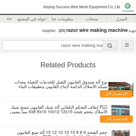
Anping Success Wire Mesh Equipment Co.,Ltd
المنزل
منتجات
معلومات عنا
جولة في المصنع
>>
razor wire making machine
جودة
supplier.
(25)
Related Products
نوع آلة صندوق الغابيون الثقيل للخدمات الثقيلة معدات
شبكة الأسلاك الدائمة لإنتاج الغابيون وتطبيقات البناء
الاستفسار الآن
PLC إيقاف التحكم التلقائي آلة شبك الغابيون تنسج شبك
الأسلاك بحجم فتحة 6x8 8x10 10x12 12x15 مما يضمن
شبكًا متسقًا
الاستفسار الآن
حجم الفتحة 6 8 8 10 10 12 12 15 آلة صنع الغابيون