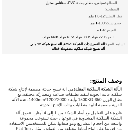
المعالجة
مجلفن، مطلي بمادة PVC، ستانلس ستيل
السطحية:
قطر السلك:
1.0-12 ملم
حجم شبكة:
1-100 مم
العرض:
1-4 م
الجهد:
220 فولت/380 فولت/415 فولت/440 فولت
آلة النسيج ذات الشبكة 1-4m
آلة نسج شبكة 12 ملم
تسليط الضوء:
,
,
آلة نسيج شبكة سلكية مضغوطة فعالة
وصف المنتج:
الـ
آلة الشبكة السلكية المقلدة
هي آلة نسيج حديثة مصممة لإنتاج شبكة
سلكية عالية الجودة لتنفيذ تطبيقات صناعية ومعماريّة مختلفة.مع
نطاق الوزن 650-1500KG وأبعاد 2000*1200*1400mm، هذه الآلة
القوية مصممة لتلبية متطلبات بيئات الإنتاج الحديثة
قادرة على التعامل مع أبعاد الشبكة من 1 إلى 4 أمتار ، تتفوق آلة
الشبكة السلكية المشدودة في تنوعها ، حيث تستوعب مجموعة
واسعة من أحجام المشاريع ومواصفاتها.يمكن للمستخدمين الاستفادة
من قدرتها على إنتاج أنماط مختلفة من القماش، مثل Flat Top ،