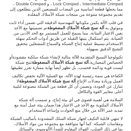
Lock Crimped ، Intermediate Crimped ، و Double Crimped ،
مما يجعلها قطعة أساسية من المعدات للمصنعين الذين يتطلعون إلى
تقديم مجموعة متنوعة من منتجات شبكة الأسلاك المقلدة.
في قلب الآلة يكمن مكوناتها المهندسية الدقيقة التي تضمن أداء ثابت
وموثوق به.
آلة نسج شبكة الأسلاك المضغوطة
تم تصميمها مع الأخذ
بعين الاعتبار المتانة، مما يسمح للعمل المستمر مع الحد الأدنى من
الصيانة. يتم استكمال بنيتها الثقيلة عن طريق أدوات التحكم سهلة
الاستخدام،تبسيط عملية إنتاج الشبكة والسماح للمشغلين بتحقيق
التشنج الدقيق بسهولة.
تكنولوجيا النسيج المتقدمة للآلة مثالية لإنشاء شبكة سلكية مقشودةأو
الخصائص المعمارية،
آلة نسج شبكة الأسلاك المضغوطة
تنتج شبكة
ليست قوية ودائمة فحسب، بل تظهر أيضاً نهاية ممتازة تعزز تطبيقها.
الكفاءة هي سمة رئيسية لهذه الآلة، مع العملية الآلية تخفض تكاليف
العمل وزيادة معدلات الإنتاج.
آلة نسج شبكة الأسلاك المضغوطة
لا
تتنازل عن الجودة، وتضمن أن كل قطعة من الشبكة مصنوعة لتلبية
أعلى معايير القوة والتكافل.
السلامة هي أهمية قصوى في أي بيئة إنتاج، و صممت آلة شبكة
الأسلاك الملتوية مع الأخذ في الاعتبار هذا.ضمان بيئة عمل آمنة مع
تمديد عمر الآلة من خلال منع الحوادث وإساءة الاستخدام.
لا تنتهي قابلية التكيف لجهاز شبكة السلك المشدودة بأساليب الشبكة
ومقاسات الشبكة. كما أنها متوافقة مع مجموعة من مواد الأسلاك،
بما في ذلك الصلب، الفولاذ المقاوم للصدأ،الألومنيوم، والسبائك