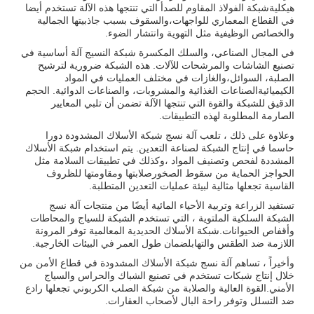
هيكليةشبكة الفولاذ المقاوم للصدأ التي تنتجها هذه الآلة تستخدم أيضا
في القطاع المعماري للواجهات،والسقوف بسبب جاذبيتها الجمالية
والخصائص الوظيفية مثل التهوية وانتشار الضوء.
في المجال الصناعي، والسلك المكسرة شبكة النسيج آلة أساسية في
تصنيع الشاشات والمرشحات للآلات. هذه الشبكة ضرورية لترشيح
الصلبة، السوائل،والغازات في مختلف العمليات في المواد
الكيميائيةالصناعات الغذائية والمشروبات، والصناعات الدوائية. الحجم
الدقيق للشبكة والقوة التي تنتجها الآلة تضمن أن تلبي المعايير
الصارمة المطلوبة لهذه التطبيقات.
وعلاوة على ذلك ، تلعب آلة نسج شبكة الأسلاك المشدودة دورا
حاسما في إنتاج الشبكة لصناعة التعدين. يتم استخدام شبكة الأسلاك
المشددة لفحص وتصنيف المواد ،وكذلك في تطبيقات السلامة مثل
الحواجز الحماية من سقوط الصخورصلابتها ومقاومتها للظروف
القاسية تجعلها مثالية لبيئة عمليات التعدين المتطلبة.
تستفيد الزراعة وتربية الأحياء المائية أيضًا من منتجات آلة نسج
الشبكة السلكية الملتوية ، التي تستخدم الشبكة للسياج والمحاطات
وأقفاص الحيوانات.شبكة الأسلاك الحديدية المعالمية توفر المرونة
اللازمة ضد الطقس والتهابلضمان طول العمر في البيئات الخارجية.
وأخيراً ، تساهم آلة نسج شبكة الأسلاك المشدودة في قطاع الأمن من
خلال إنتاج شبكات تستخدم في تصنيع الشباك والحراس والسياج
الأمني.القوة العالية والصلابة من شبكة الصلب الكربوني تجعلها رادع
ضد التسلل وتوفر راحة البال لأصحاب العقارات.