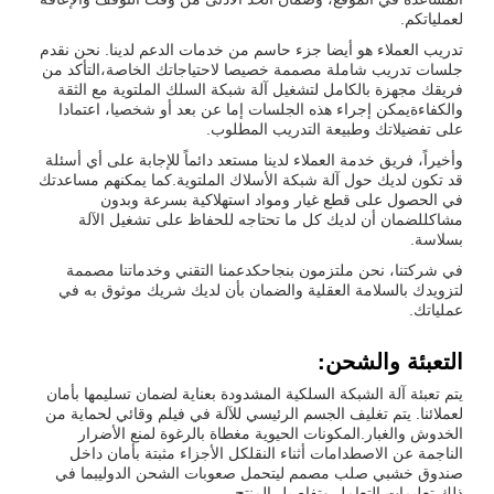
لعملياتكم.
تدريب العملاء هو أيضا جزء حاسم من خدمات الدعم لدينا. نحن نقدم
جلسات تدريب شاملة مصممة خصيصا لاحتياجاتك الخاصة،التأكد من
فريقك مجهزة بالكامل لتشغيل آلة شبكة السلك الملتوية مع الثقة
والكفاءةيمكن إجراء هذه الجلسات إما عن بعد أو شخصيا، اعتمادا
على تفضيلاتك وطبيعة التدريب المطلوب.
وأخيراً، فريق خدمة العملاء لدينا مستعد دائماً للإجابة على أي أسئلة
قد تكون لديك حول آلة شبكة الأسلاك الملتوية.كما يمكنهم مساعدتك
في الحصول على قطع غيار ومواد استهلاكية بسرعة وبدون
مشاكللضمان أن لديك كل ما تحتاجه للحفاظ على تشغيل الآلة
بسلاسة.
في شركتنا، نحن ملتزمون بنجاحكدعمنا التقني وخدماتنا مصممة
لتزويدك بالسلامة العقلية والضمان بأن لديك شريك موثوق به في
عملياتك.
التعبئة والشحن:
يتم تعبئة آلة الشبكة السلكية المشدودة بعناية لضمان تسليمها بأمان
لعملائنا. يتم تغليف الجسم الرئيسي للآلة في فيلم وقائي لحماية من
الخدوش والغبار.المكونات الحيوية مغطاة بالرغوة لمنع الأضرار
الناجمة عن الاصطدامات أثناء النقلكل الأجزاء مثبتة بأمان داخل
صندوق خشبي صلب مصمم ليتحمل صعوبات الشحن الدوليبما في
ذلك تعليمات التعامل وتفاصيل المنتج.