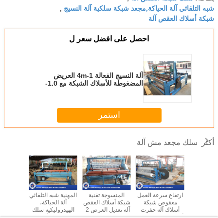
شبه التلقائي آلة الحياكة,مجعد شبكة سلكية آلة النسيج
,
شبكة أسلاك العقص آلة
احصل على افضل سعر ل
آلة النسيج الفعالة 1-4m العريض
المضغوطة للأسلاك الشبكة مع 1.0-
12mm قطر الأسلاك
استمر
سلك مجعد مش آلة
أكثر
ة وظيفية
ارتفاع سرعة العمل
المنسوجة تقنية
المهنية شبه التلقائي
تراجع ا
ص شبكة
معقوص شبكة
شبكة أسلاك العقص
آلة الحياكة،
المجلفن
لة سهل نسج
أسلاك آلة حفزت
آلة تعديل العرض 2-
الهيدروليكية سلك
شبكة سل
ملية سهلة
أسلاك الفولاذ المواد
20mm شبكة
العقص آلة
الألغام