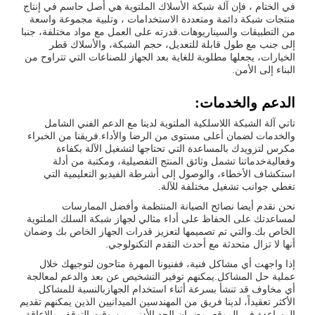
في الختام ، فإن آلة شبكة الأسلاك الملتوية هي أصل حاسم في إنتاج
منتجات شبكة دائمة ومتعددة الاستخدامات ، وتلبية مجموعة واسعة
من التطبيقات والسيناريوهات.قدرته على العمل مع مواد مختلفة، جنبا
إلى جنب مع طول قابلة للتعديل، حجم الشبكة، والأسلاك قطر
الخيارات، يجعلها مطلوبة للغاية بعد الجهاز للصناعات التي تتراوح من
البناء إلى الأمن.
الدعم والخدمات:
تاتي آلة الشبكة اللاسلكية الملتوية لدينا مع الدعم الفني الشامل
والخدمات لضمان أعلى مستوى من الرضا والأداء.فريقنا من الخبراء
مكرس لتزويدك بالمساعدة التي تحتاجها لتشغيل الآلة بكفاءة
وفعاليةخدماتنا تشمل وثائق المنتج التفصيلية، ومكتبة من أدلة
استكشاف الأخطاء، والوصول إلى أشرطة الفيديو التعليمية التي
تغطي جوانب تشغيل مختلفة للآلة.
نحن نقدم أيضا نصائح الصيانة المنتظمة وأفضل الممارسات
لمساعدتك على الحفاظ على أداء مثالي لجهاز شبكة السلك الملتوية
الخاص بك.والتي تم تصميمها لتعزيز قدرات الجهاز الخاص بك وضمان
أنها لا تزال متحدثة مع أحدث التقدم التكنولوجي.
إذا واجهت أي مشاكل فنية، ففنيونا المهرة متاحون لتوجيهك خلال
عملية حل المشاكل.يمكنهم توفير التشخيص عن بعد والدعم لمعالجة
أي مخاوف قد تنشأ بسرعة أثناء استخدام الجهازبالنسبة للمشاكل
الأكثر تعقيداً، لدينا فريق من المهندسين الميدانيين الذين يمكنهم تقديم
المساعدة في الموقع، وضمان الحد الأدنى من وقت التوقف والإعاقة