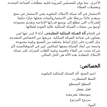
الأخرى، مما يوفر للمصنعين المرونة لتلبية متطلبات الصناعة المحددة
وتفضيلات العملاء.
الاستثمار في آلة شبكة الأسلاك الملتوية يعني الاستثمار في منتج
سيقدم عائدًا مرتفعًا على الاستثماروالمتانة تجعلها خيارًا حكيمًا
للشركات التي تتطلع إلى توسيع قدراتها الإنتاجية وتقديم مجموعة
أوسع من منتجات الشبكة السلكية عالية الجودة لعملائها.
في الختام،
آلة الشبكة السلكية المقلدة
هي أداة لا غنى عنها لمن
يعملون في صناعة الشبكة السلكية. مزيجها من الخصائص المتقدمة،
مثل القدرة على إنتاج أنماط مختلفة من التشنج وتلبية مجموعة
واسعة من أبعاد الشبكة،يضعها كمنافس كبير في السوقبالنسبة لأي
شركة تبحث عن البقاء تنافسية وتلبية الطلب المتزايد على شبكة
الأسلاك المقلدة، هذه الآلة هي الحل المثالي.
الخصائص:
اسم المنتج: آلة الشبكة السلكية الملتوية
النمط المضطرب:
السطح المسطح
قفل مقفل
متوسطة مقرمشة
مزدوج المزدوج
المواد: