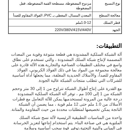
نوع النسيج
مزدوج المضغوطة، مسطحة القمة المضغوطة، قفل
المضغوطة
معالجة السطح
المعدن المسال، المغطى بـ PVC، الفولاذ المقاوم للصدأ
قطر السلك
1.0-12ملم
الجهد
220V/380V/415V/440V
التطبيقات:
آلة الشبكة السلكية المشدودة هي قطعة متنوعة وقوية من المعدات
المصممة لإنتاج شبكة السلك المشدودة ، والتي تستخدم على نطاق
واسع في مختلف التطبيقات الصناعية والتجارية.هذه الآلة قادرة على
معالجة مجموعة من المواد بما في ذلك الفولاذ الكربوني، الفولاذ
المقاوم للصدأ، والأسلاك الحديدية المغلفة، مما يجعلها أداة أساسية
للشركات التي تتطلب منتجات الشبكة عالية الجودة.
مع القدرة على إنتاج أطوال الشبكة تتراوح من 1 إلى 30 متر وحجم
الشبكة من 1 إلى 100 مم ، توفر آلة الشبكة السلكية المشدودة
درجة عالية من المرونة لمستخدميها.يمكن للآلة التعامل مع قطرات
الأسلاك من 1.0 ملم حتى 12 ملم قوية ، مما يضمن أن الشبكة
الناتجة يمكن تخصيصها لمتطلبات محددة من حيث المقاومة والمتانة.
واحدة من المناسبات التطبيقية الرئيسية لآلة نسج شبكة السلك
الملتوية هي في صناعة البناء. يتم استخدام إنتاجها لتعزيز الخرسانة
في المباني والبنية التحتية،توفير قوة سحب أساسية وسلامة