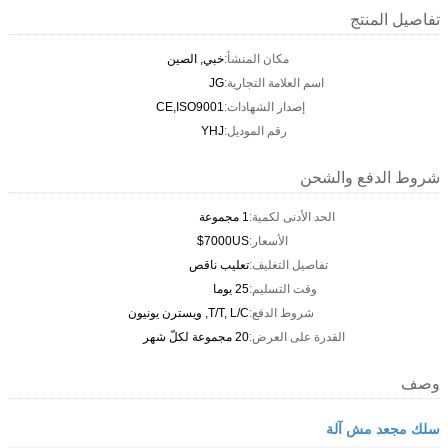
تفاصيل المنتج
مكان المنشأ:
خبي, الصين
اسم العلامة التجارية:
JG
إصدار الشهادات:
CE,ISO9001
رقم الموديل:
YHJ
شروط الدفع والشحن
الحد الأدنى لكمية:
1 مجموعة
الأسعار:
7000US$
تفاصيل التغليف:
تعليب ناقص
وقت التسليم:
25 يوما
شروط الدفع:
T/T, L/C, ويسترن يونيون
القدرة على العرض:
20 مجموعة لكلّ شهر
وصف
سلك مجعد مش آلة