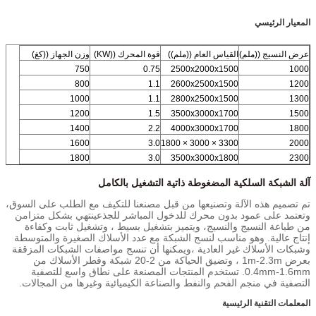
المعيار الرئيسي
عرض النسيج ((ملم)
القياس العام ((ملم))
قوة المحرك ((KW)
وزن الجهاز ((كغ)
750
0.75
2500x2000x1500
1000
800
1.1
2600x2500x1500
1200
1000
1.1
2800x2500x1500
1300
1200
1.5
3500x3000x1700
1500
1400
2.2
4000x3000x1700
1800
1600
3.0
3300 × 3000 × 1800
2000
1800
3.0
3500x3000x1800
2300
آلة الشبكة السلكية المضغوطة ذاتية التشغيل بالكامل
تم تصميم هذه الآلة وتصنيعها من قبل مصنعنا للتكيف مع الطلب على السوق،
وتعتمد على عمود بدون محرك للدخول المباشر للجذعينتهي بشكل متزامن
من طباعة النسيج والنسيج، ويتميز بتشغيل بسيط ، وتشغيل ثابت وكفاءة
إنتاج عالية. وهو مناسب لنسج الشبكة مع عدد الأسلاك الصغيرة والمتوسطة
وشبكات الأسلاك غير العادية ،ويمكنها أن تنسج مواصفات الشبكات المزققة
بعرض 1m-2.3m ، وتضيق الحياكة من 2-20 شبكة وقطر الأسلاك من
0.4mm-1.6mm. تستخدم المنتجات المصنعة على نطاق واسع للتصفية
التصفية في منجم الفحم والنفط والصناعة الكيميائية وغيرها من المجالات.
المعلمات التقنية الرئيسية