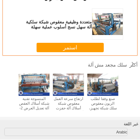
متعددة وظيفية معقوص شبكة سلكية
آلة سهل نسج أسلوب عملية سهلة
استمر
سلك مجعد مش آلة
أكثر
ي بالكامل
صنع وفقا لطلب
ارتفاع سرعة العمل
المنسوجة تقنية
المهنية شب
ص شبكة
الزبون معقوص
معقوص شبكة
شبكة أسلاك العقص
آلة ال
لنسيج آلة
سلك شبكة تجهيز،
أسلاك آلة حفزت
آلة تعديل العرض 2-
الهيدرول
ات 4KW
يسيج سلك يجعل آلة
أسلاك الفولاذ المواد
20mm شبكة
العقص
حجم كبير
غير اللغة
Arabic