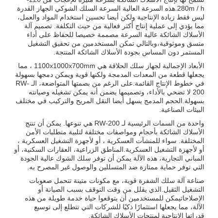
280m / h.هذه السرعة العالية السرعة السلك الشوكي الجهاز القدرة
ليس فقط زيادة الإنتاجية ولكن أيضا تحسين استخدام المواد والعمل،
مما يؤدي إلى عملية إنتاج أكثر فعالية من حيث التكلفة. تصميم آلة
الأسلاك الشائكة عالية السرعة مصممة خصيصا للحفاظ على أداء
متسق وموثوقية،وبالتالي تمكن المستخدمين من تحقيق التشغيل
المستمر دون المساس بجودة الأسلاك الشائكة المنتجة.
الأبعاد الإجمالية لجهاز سلك الحلاقة هي 1100x1000x700mm ، مما
يجعلها قطعة من المعدات المدمجة ولكنها قوية ويمكن دمجها بسهولة
في خطوط الإنتاج القائمة.على الرغم من بصمتها المتواضعة، الـ RW-
200 لا تضحي بالأداء، وتصميمها يضمن أنه يمكن تشغيله وصيانته
بسهولة.الحجم المدمج يسهل أيضا النقل المريح والتركيب في مختلف
البيئات الصناعية.
واحدة من السمات الرئيسية لـ RW-200 هي تنوعها. يمكن أن تنتج
الأسلاك الشائكة بأحجام ومواصفات مختلفة لتلبية متطلبات الأمن
المختلفة. سواء للمنشآت العسكرية ، أو لأجهزة التشغيل العسكرية ،
أو لأجهزة التشغيل العسكرية.المناطق الزراعية، العقارات السكنية، أو
المباني التجارية، هذه الآلة يمكن أن توفر سلك الشوك عالية الجودة
التي توفر حماية ممتازة ضد المتسللين والوصول غير المصرح به.
صناعة آلة سلك الشفرة قوية، مع مكونات متينة تتحمل صعوبات
التشغيل الثقيل.الذي يقلل من وقت التوقف بسبب الصيانة أو
الإصلاحاتيمكن للمستخدمين أن يتوقعوا حياة خدمة طويلة من هذه
الآلة، مما يجعلها استثمارًا ذكيًا للشركات التي تتطلع إلى توسيع
قدراتها الإنتاجية لمنتجات الأسلاك الشائكة.