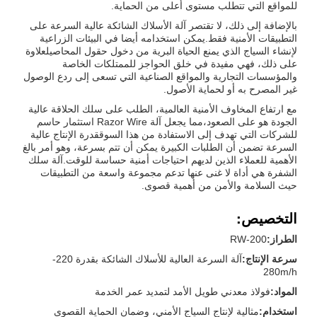
للمواقع التي تتطلب مستوى أعلى من الحماية.
بالإضافة إلى ذلك، لا تقتصر آلة الأسلاك الشائكة عالية السرعة على
التطبيقات الأمنية فقط.يمكن استخدامه أيضا في البيئات الزراعية
لإنشاء السياج الذي يمنع الحياة البرية من دخول حقول المحاصيلعلاوة
على ذلك، فهي مفيدة في خلق الحواجز للممتلكات الخاصة
والمؤسسات التجارية والمواقع الصناعية التي تسعى إلى ردع الوصول
غير المصرح به أو لحماية الأصول.
مع ارتفاع المخاوف الأمنية العالمية، الطلب على سلك الحلاقة عالية
الجودة هو على الصعود،مما يجعل آلة Razor Wire استثمار حاسم
للشركات التي تهدف إلى الاستفادة من هذا السوققدرة الإنتاج عالية
السرعة تضمن أن الطلبات الكبيرة يمكن أن تتم بسرعة، وهو أمر بالغ
الأهمية للعملاء الذين لديهم احتياجات أمنية حساسة للوقت.آلة سلك
الشفرة هي أداة لا غنى عنها تدعم مجموعة واسعة من التطبيقات
حيث السلامة والأمن من أهمية قصوى.
التخصيص:
الطراز:
RW-200
سرعة الإنتاج:
آلة السرعة العالية للأسلاك الشائكة بقدرة 220-
280m/h
المواد:
فولاذ معدني طويل الأمد لتمديد عمر الخدمة
استخدام:
مثالية لإنتاج السياج الأمني، وضمان الحماية القصوى