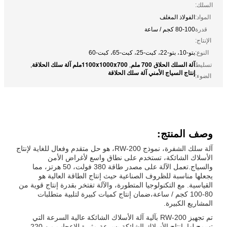
السلك:
المواد:
الفولاذ المغلف
قدرة
80-100 كجم / ساعة
الإنتاج:
النوع:
بتو-10، بتو-22، كبت-25، كبت-65، كبت-60
آلة السلك الحلاق 700 ملم
1100x1000x700ملم آلة سلك الحلاقة
تسليط
,
,
إنتاج السياج الأمني آلة سلك الحلاقة
الضوء:
وصف المنتج:
آلة سلك الشفرة، نموذج RW-200، هو حل متقدم وفعال للغاية لإنتاج
الأسلاك الشائكة، تستخدم على نطاق واسع لأغراض الأمن
والسياج.تعمل الآلة على مصدر طاقة 380 فولت، 50 هرتز، مما
يجعلها مناسبة للظروف الصناعية حيث إنتاج الطاقة العالية هو
القياسية. مع التكنولوجيا المتطورة، والآلة تفتخر بقدرة إنتاج قوية من
80-100 كجم / ساعة،ضمان إنتاج كميات كبيرة لتلبية متطلبات
المشاريع الكبيرة.
تم تجهيز RW-200 بآلية آلة الأسلاك الشائكة عالية السرعة التي
تسمح لها بإنتاج الأسلاك الشائكة بسرعة مثيرة للإعجاب من 220-