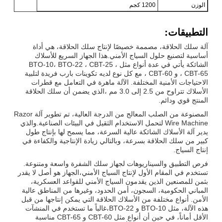
الوزن
1200 كجم
التطبيقات:
آلة سلك الحلاقة، مصممة خصيصًا لإنتاج سلك الحلاقة، هي أداة
أساسية لتصنيع حلول السياج الأمني.هذا الجهاز السريع للأسلاك
الشائكة يأتي في عدة أنواع مثل BTO-10، BTO-22 ، CBT-25 ،
CBT-65 ، و CBT-60 ، مع كل نوع لديه تكوينات بارب فريدة لتلبية
الاحتياجات الأمنية المختلفة. الآلة ماهرة في التعامل مع قطرات
الأسلاك تتراوح من 2.5 إلى 3.0 مم ،الذي يضمن أن سلك الحلاقة
المنتج قوي ودائم.
المصنوعة من الصلب المعالج من الدرجة العالية، تم تطوير آلة Razor
Wire Machine لتحمل الاستخدام الثقيل في البيئات الصناعية.والذي
يدير آلة الأسلاك الشائكة عالية السرعة، مما يسمح لها بإنتاج طول
كبير من سلك الحلاقة بسرعة، وبالتالي زيادة الإنتاجية والكفاءة في
إنتاج السياج.
فرص التطبيق والسيناريوهات لجهاز سلك الشفرة واسعة ومتنوعة.
تستخدم في المقام الأول لإنتاج السياج الأمني،الجهاز هو أصل لا يقدر
بثمن للمصنعين الذين يقدمون السياج الأمني للقواعد العسكرية،
المباني الحكومية، السجون، أمن الحدود، وغيرها من المناطق عالية
الأمن. أنواع مختلفة من الأسلاك الحلاقة التي يمكن إنتاجها من قبل
هذه الآلة، مثل BTO-10 و BTO-22،غالباً ما تستخدم في المنشآت
الأقل أماناً، في حين أن أنواع مثل CBT-60 و CBT-65 مناسبة