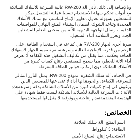
وبالإضافة إلى ذلك، تأتي آلة RW-200 عالية السرعة للأسلاك الشائكة
مع أدوات تحكم سهلة الاستخدام تبسط عملية التشغيل.يمكن
للمشغلين بسهولة تعديل معايير الإنتاج لتتناسب مع سمك الأسلاك
المحددة وتباعد الشوك، لضمان استيفاء المنتج النهائي للمواصفات
الدقيقة، وتقلل الواجهة البديهية للآلة من منحنى التعلم للمشغلين
الجدد وتعزز السلامة أثناء التشغيل.
ميزة أخرى لجهاز RW-200 هي كفاءته في استخدام الطاقة. على
الرغم من قدرته الإنتاجية العالية وسرعته، تم تصميم الجهاز لاستهلاك
الطاقة بحكمة، مما يقلل من تكاليف التشغيل.هذه الكفاءة لا تعرض
أداء الآلة للخطر، مما يسمح للمصنعين بإنتاج كميات كبيرة من
الأسلاك الشائكة دون ارتكاب فواتير الطاقة المفرطة.
في الختام، آلة سلك الشفرة، نموذج RW-200، يمثل التآزر المثالي
للسرعة، الكفاءة، والجودة.انها أداة لا غنى عنها للمصنعين الذين
يرغبون في إنتاج كميات كبيرة من الأسلاك الشائكة بدقة وسرعةهذه
الآلة ذات السرعة العالية للأسلاك الشائكة ليست فقط شهادة على
الهندسة المتقدمةتقدم إنتاجية وموثوقية لا مثيل لها لمستخدميها.
الخصائص:
اسم المنتج: آلة سلك الحلاقة
الطاقة: 3 كيلوواط
الاستخدام: إنتاج السياج الأمني