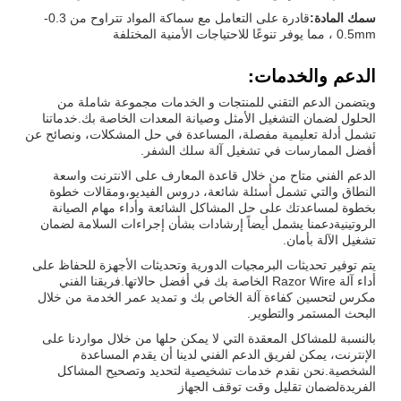
سمك المادة:
قادرة على التعامل مع سماكة المواد تتراوح من 0.3-
0.5mm ، مما يوفر تنوعًا للاحتياجات الأمنية المختلفة
الدعم والخدمات:
ويتضمن الدعم التقني للمنتجات و الخدمات مجموعة شاملة من
الحلول لضمان التشغيل الأمثل وصيانة المعدات الخاصة بك.خدماتنا
تشمل أدلة تعليمية مفصلة، المساعدة في حل المشكلات، ونصائح عن
أفضل الممارسات في تشغيل آلة سلك الشفر.
الدعم الفني متاح من خلال قاعدة المعارف على الانترنت واسعة
النطاق والتي تشمل أسئلة شائعة، دروس الفيديو،ومقالات خطوة
بخطوة لمساعدتك على حل المشاكل الشائعة وأداء مهام الصيانة
الروتينيةدعمنا يشمل أيضاً إرشادات بشأن إجراءات السلامة لضمان
تشغيل الآلة بأمان.
يتم توفير تحديثات البرمجيات الدورية وتحديثات الأجهزة للحفاظ على
أداء آلة Razor Wire الخاصة بك في أفضل حالاتها.فريقنا الفني
مكرس لتحسين كفاءة آلة الخاص بك و تمديد عمر الخدمة من خلال
البحث المستمر والتطوير.
بالنسبة للمشاكل المعقدة التي لا يمكن حلها من خلال مواردنا على
الإنترنت، يمكن لفريق الدعم الفني لدينا أن يقدم المساعدة
الشخصية.نحن نقدم خدمات تشخيصية لتحديد وتصحيح المشاكل
الفريدةلضمان تقليل وقت توقف الجهاز