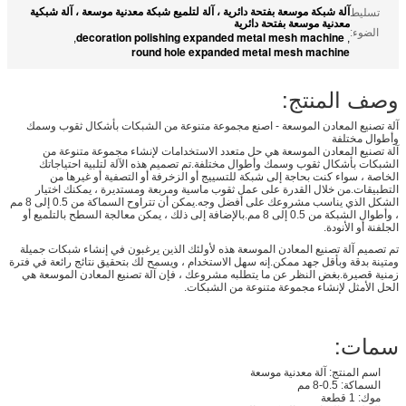
آلة شبكة موسعة بفتحة دائرية ، آلة لتلميع شبكة معدنية موسعة ، آلة شبكية
تسليط
معدنية موسعة بفتحة دائرية
الضوء:
decoration polishing expanded metal mesh machine
,
,
round hole expanded metal mesh machine
وصف المنتج:
آلة تصنيع المعادن الموسعة - اصنع مجموعة متنوعة من الشبكات بأشكال ثقوب وسمك
وأطوال مختلفة
آلة تصنيع المعادن الموسعة هي حل متعدد الاستخدامات لإنشاء مجموعة متنوعة من
الشبكات بأشكال ثقوب وسمك وأطوال مختلفة.تم تصميم هذه الآلة لتلبية احتياجاتك
الخاصة ، سواء كنت بحاجة إلى شبكة للتسييج أو الزخرفة أو التصفية أو غيرها من
التطبيقات.من خلال القدرة على عمل ثقوب ماسية ومربعة ومستديرة ، يمكنك اختيار
الشكل الذي يناسب مشروعك على أفضل وجه.يمكن أن تتراوح السماكة من 0.5 إلى 8 مم
، وأطوال الشبكة من 0.5 إلى 8 مم.بالإضافة إلى ذلك ، يمكن معالجة السطح بالتلميع أو
الجلفنة أو الأنودة.
تم تصميم آلة تصنيع المعادن الموسعة هذه لأولئك الذين يرغبون في إنشاء شبكات جميلة
ومتينة بدقة وبأقل جهد ممكن.إنه سهل الاستخدام ، ويسمح لك بتحقيق نتائج رائعة في فترة
زمنية قصيرة.بغض النظر عن ما يتطلبه مشروعك ، فإن آلة تصنيع المعادن الموسعة هي
الحل الأمثل لإنشاء مجموعة متنوعة من الشبكات.
سمات:
اسم المنتج: آلة معدنية موسعة
السماكة: 0.5-8 مم
موك: 1 قطعة