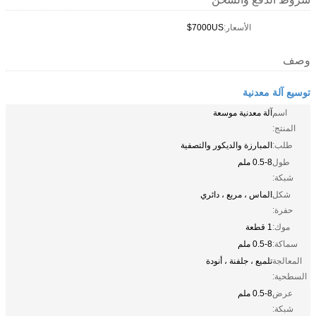
الأسعار:
7000US$
وصف
توسيع آلة معدنية
اسم
آلة معدنية موسعة
المنتج:
طلب:
المبارزة والديكور والتصفية
طول
0.5-8 ملم
شبكة:
شكل
الماس ، مربع ، دائري
حفرة:
موك:
1 قطعة
سماكة:
0.5-8 ملم
المعالجة
تلميع ، جلفنة ، أنودة
السطحية:
عرض
0.5-8 ملم
شبكة: