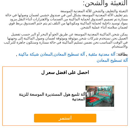
التعبئة والشحن:
التعبئة والتغليف والشحن للآلة المعدنية الموسعة
يتم تغليف الآلة المعدنية الموسعة بشكل آمن في صندوق خشبي لضمان وصولها في حالة
ممتازة.تم تصميم الصندوق لحماية الماكينة من الصدمات والاهتزازات أثناء النقل.مزود
بمواد توسيد داخلية لحماية الماكينة ومكوناتها من التلف.ثم يتم ختم الصندوق بربط قوي
لضمان سلامته أثناء عملية الشحن.
يمكن شحن الماكينة المعدنية الموسعة عن طريق الجو أو البحر أو البر حسب تفضيل
العميل.نحن نستخدم شركات شحن موثوقة وموثوقة لضمان وصول الماكينة إلى وجهتها
في الوقت المناسب.نحن نضمن تسليم الماكينة في حالة ممتازة وستكون جاهزة للتركيب
والاستخدام.
آلة معدنية مثقبة
آلة تسطيح المعادن,المعادن شبكة ماكينة
بطاقة:
,
,
آلة تسطيح المعادن
احصل على افضل سعر ل
آلة تلميع هول المستديرة الموسعة للزينة
المعدنية
استمر