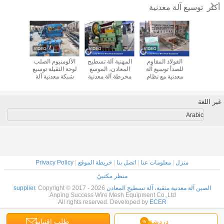
توسيع آلة معدنية
أكثر
1.25m العرض
الفولاذ المقاوم
المهنية آلة تسطيح
الألومنيوم الصلب
عالية ال
لة معدنية
للصدأ توسيع آلة
المعادن، الموسع
لوحة الثقيلة توسيع
معدنية مو
 سهلة /
معدنية مع نظام
مخرطة آلة معدنية
شبكة معدنية آلة
J
التشحيم التلقائي
4KW
عالية السرعة
1.5MM سمك
العاملة
غير اللغة
Arabic
منزل
|
معلومات عنا
|
اتصل بنا
|
خريطة الموقع
|
Privacy Policy
منظر مكتبيّ
الصين آلة معدنية مثقبة، آلة تسطيح المعادن supplier.
Copyright © 2017 - 2026
Anping Success Wire Mesh Equipment Co.,Ltd.
All rights reserved. Developed by
ECER
دردشة
طلب اقتباس