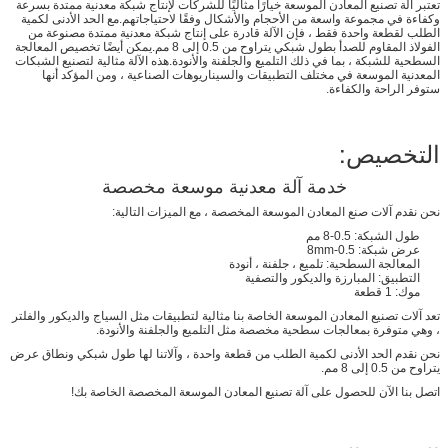
تعتبر آلة تصنيع المعادن الموسعة خيارًا مثاليًا للشركات لإنتاج شبكة معدنية ممتدة بسرعة
وكفاءة في مجموعة واسعة من الأحجام والأشكال وفقًا لاحتياجاتهم.مع الحد الأدنى لكمية
الطلب لقطعة واحدة فقط ، فإن الآلة قادرة على إنتاج شبكة معدنية ممتدة مصنوعة من
الفولاذ المقاوم للصدأ بطول شبكي يتراوح من 0.5 إلى 8 مم.يمكن أيضًا تخصيص المعالجة
السطحية للشبكة ، بما في ذلك التلميع والجلفنة والأنودة.هذه الآلة مثالية لتصنيع الشبكات
المعدنية الموسعة في مختلف التطبيقات والسيناريوهات الصناعية ، ومن المؤكد أنها
ستوفر الراحة والكفاءة.
التخصيص:
خدمة آلة معدنية موسعة مخصصة
نحن نقدم آلات صنع المعادن الموسعة المخصصة ، مع الميزات التالية:
طول الشبكة: 0.5-8 مم
عرض شبكة: 0.5-8mm
المعالجة السطحية: تلميع ، جلفنة ، أنودة
التطبيق: المبارزة والديكور والتصفية
موك: 1 قطعة
تعد آلات تصنيع المعادن الموسعة الخاصة بنا مثالية لتطبيقات مثل السياج والديكور والفلتر
، وهي متوفرة بمعالجات سطحية مخصصة مثل التلميع والجلفنة والأنودة.
نحن نقدم الحد الأدنى لكمية الطلب من قطعة واحدة ، وآلاتنا لها طول شبكي ونطاق عرض
يتراوح من 0.5 إلى 8 مم.
اتصل بنا الآن للحصول على آلة تصنيع المعادن الموسعة المخصصة الخاصة بك!