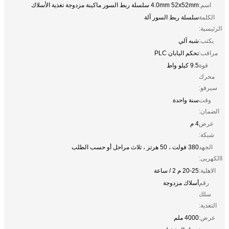
اسم:
4.0mm 52x52mm سلسلة ربط السور ماكينة مزدوجة تغذية الأسلاك
الكلمة
سلسلة ربط السور آلة
الرئيسية:
يكتب:
شبه آلي
مراقب:
تحكم اليابان PLC
قوة
9.5 كيلو واط
محرك
سيرفو:
وقت
سنة واحدة
الضمان:
عرض
4 م
شبكة:
الجهد
380 فولت ، 50 هرتز ، ثلاث مراحل أو حسب الطلب
االكهربى:
الاهلية:
20-25 م 2 / ساعة
رقم
أسلاك مزدوجة
سلك
التغذية:
عرض:
4000 ملم