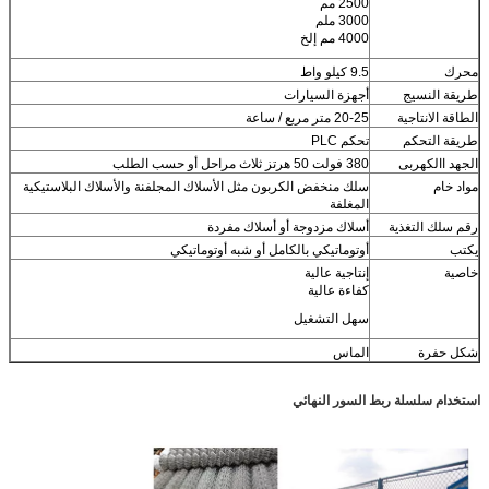
2500 مم
3000 ملم
4000 مم إلخ
محرك
9.5 كيلو واط
طريقة النسيج
أجهزة السيارات
الطاقة الانتاجية
20-25 متر مربع / ساعة
طريقة التحكم
تحكم PLC
الجهد االكهربى
380 فولت 50 هرتز ثلاث مراحل أو حسب الطلب
مواد خام
سلك منخفض الكربون مثل الأسلاك المجلفنة والأسلاك البلاستيكية
المغلفة
رقم سلك التغذية
أسلاك مزدوجة أو أسلاك مفردة
يكتب
أوتوماتيكي بالكامل أو شبه أوتوماتيكي
خاصية
إنتاجية عالية
كفاءة عالية
سهل التشغيل
شكل حفرة
الماس
استخدام سلسلة ربط السور النهائي