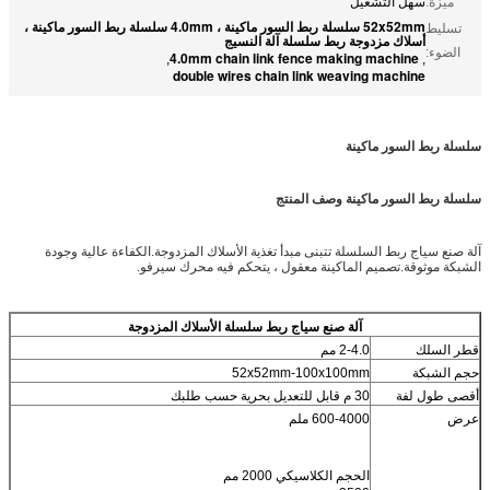
ميزة:
سهل التشغيل
52x52mm سلسلة ربط السور ماكينة ، 4.0mm سلسلة ربط السور ماكينة ،
تسليط
أسلاك مزدوجة ربط سلسلة آلة النسيج
الضوء:
4.0mm chain link fence making machine
,
,
double wires chain link weaving machine
سلسلة ربط السور ماكينة
سلسلة ربط السور ماكينة وصف المنتج
آلة صنع سياج ربط السلسلة تتبنى مبدأ تغذية الأسلاك المزدوجة.الكفاءة عالية وجودة
الشبكة موثوقة.تصميم الماكينة معقول ، يتحكم فيه محرك سيرفو.
آلة صنع سياج ربط سلسلة الأسلاك المزدوجة
قطر السلك
2-4.0 مم
حجم الشبكة
52x52mm-100x100mm
أقصى طول لفة
30 م قابل للتعديل بحرية حسب طلبك
عرض
600-4000 ملم
الحجم الكلاسيكي 2000 مم