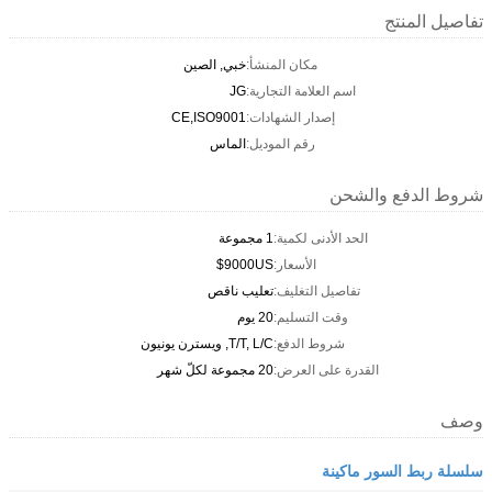
تفاصيل المنتج
مكان المنشأ:
خبي, الصين
اسم العلامة التجارية:
JG
إصدار الشهادات:
CE,ISO9001
رقم الموديل:
الماس
شروط الدفع والشحن
الحد الأدنى لكمية:
1 مجموعة
الأسعار:
9000US$
تفاصيل التغليف:
تعليب ناقص
وقت التسليم:
20 يوم
شروط الدفع:
T/T, L/C, ويسترن يونيون
القدرة على العرض:
20 مجموعة لكلّ شهر
وصف
سلسلة ربط السور ماكينة