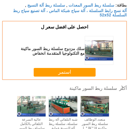
سلسلة ربط السور المعدات
سلسلة ربط آلة النسيج
بطاقة:
,
,
آلة نسج رابط السلسلة ، آلة سياج شبكة الماس ، آلة تصنيع سياج ربط
السلسلة 52x52
احصل على افضل سعر ل
سلك مزدوج سلسلة ربط السور ماكينة
مع التكنولوجيا المتقدمة انخفاض
الضوضاء
استمر
سلسلة ربط السور ماكينة
أكثر
9.5KW الفينيل
متعدد الوظائف
شبه التلقائي آلة ربط
عالية السرعة
سلسلة 
به التلقائي
سلسلة ربط السور
سلسلة، سلسلة ربط
التلقائي بالكامل
المؤقت رب
 ربط آلة
ماكينة L * W * H
آلة النسيج عملية
سلسلة ربط السور
ماكينة ال