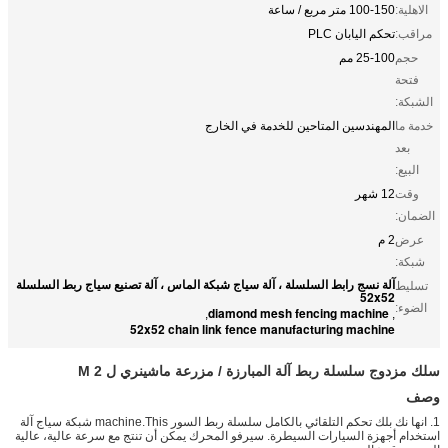
الاهلية:
100-150 متر مربع / ساعة
مراقب:
تحكم اليابان PLC
حجم
25-100 مم
فتحة
الشبكة:
خدمة ما
المهندسين المتاحين للخدمة في الخارج
بعد
البيع:
وقت
12 شهر
الضمان:
عرض
2 م
شبكة:
آلة نسج رابط السلسلة ، آلة سياج شبكة الماس ، آلة تصنيع سياج ربط السلسلة
تسليط
52x52
الضوء:
diamond mesh fencing machine
,
,
52x52 chain link fence manufacturing machine
سلك مزدوج سلسلة ربط آلة المبارزة / مزرعة ماشينري ل 2 M
وصف
1. انها نك بلك تحكم التلقائي بالكامل سلسلة ربط السور machine.This شبكة سياج آلة
استخدام أجهزة السيارات السيطرة. سيرفو المحرك يمكن أن تنتج مع سرعة عالية، عالية