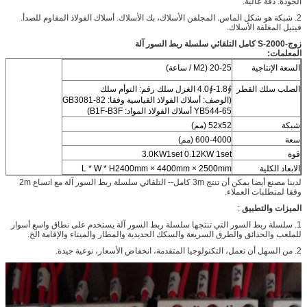
الجودة. دقة عالية.
2. شبكة هو شكل الماس. المجلفن الأسلاك، بك الأسلاك. أسلاك الفولاذ المقاوم للصدأ.
فينيل المغلفة الأسلاك.
زوج-2000-S كامل التلقائي سلسلة ربط السور آلة
المعلمات:
السعة الإنتاجية
20-25 (M2 / ساعة)
الصلب سلك القطر
∮1.8-∮4.0 الغزل سلك رقم: التوأم سلك
(الوصف: أسلاك الفولاذ القياسية وفقا: GB3081-82
YB544-65 أسلاك الفولاذ المواد: B1F-B3F)
شبكة
52x52 (مم)
سعة
600-4000 (مم)
قوة
3.0KW1set 0.12KW 1set
الابعاد الكلية
L * W * H2400mm × 4400mm × 2500mm
لدينا مصنع أيضا يمكن أن تنتج 3m كامل-- التلقائي سلسلة ربط السور آلة مع اتساع 2m
وفقا لمتطلبات العملاء.
الميزات والتطبيق
:
1. سلسلة ربط السور التي تنتجها سلسلة ربط السور آلة يستخدم على نطاق واسع أسوار
للملعب والحدائق والطرق السريعة والسكك الحديدية والمطار والميناء والإقامة الخ.
2. من السهل أن تعمل، التكنولوجيا المتقدمة، انخفاض الأسعار، نوعية جيدة.