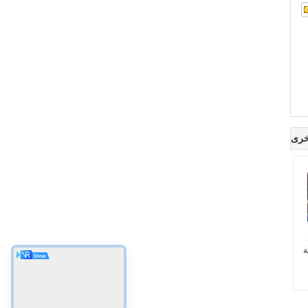
خرى
ة