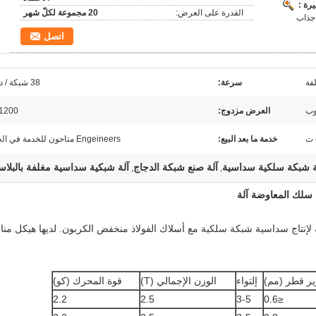
رة :
القدرة على العرض:
20 مجموعة لكلّ شهر
جذاب
اتصل
سرعة:
38 شبكة / دقيقة
وب
العرض مزدوج:
1200 ملم
خدمة ما بعد البيع:
Engeineers متاحون للخدمة في الخارج
ة شبكة سلكية سداسية
آلة صنع شبكة الدجاج
آلة شبكية سداسية مغلفة بالبلاس
,
,
 سلك المعاوضة آلة
إنتاج سداسية شبكة سلكية مع أسلاك الفولاذ منخفض الكربون. لديها هيكل من
ر قطر (مم)
إلتواء
الوزن الإجمالي (T)
قوة المحرك (كو)
2.2
2.5
3-5
≤0.6