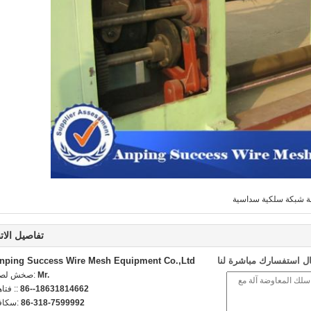
ة شبكة سلكية سداسية
تفاصيل الات
ل استفسارك مباشرة لنا
nping Success Wire Mesh Equipment Co.,Ltd
Mr.
اتصل شخص
86--18631814662
الهاتف 
86-318-7599992
الفاكس