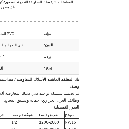
بك المغلفة الماشية سلك المعاوضة آلة مع تحكم
صورة كبي
بلك مظهر 
مواد:
PVC المغلفة
اللون:
على النحو المطل
وزن:
4.6 ت
آل
إبراز:
بك المغلفة الماشية الأسلاك المعاوضة / سداسية
وصف
تم تصميم سلسلة نو سداسي سلك المعاوضة آلة ل
وظائف العزل الحراري، حماية وتطبيق السياج.
الصور التفصيلية
نموذج
العرض (مم)
شبكة (بوصة)
حري
1/2
1200-2000
NW15