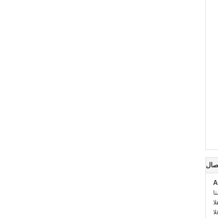
صال
A
:
::
: