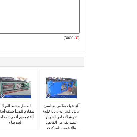
/ 3000)
0
(
آلة شبك سلكي سداسي
العسل مشط الفولاذ
عالي السرعة بـ 65 خلية/
المقاوم للصدأ شبكة أسل
دقيقة لأقفاص الدجاج
آلة تصميم أفقي انخفا
تتميز بفرامل القابض
الضوضاء
والتشحيم المركزي