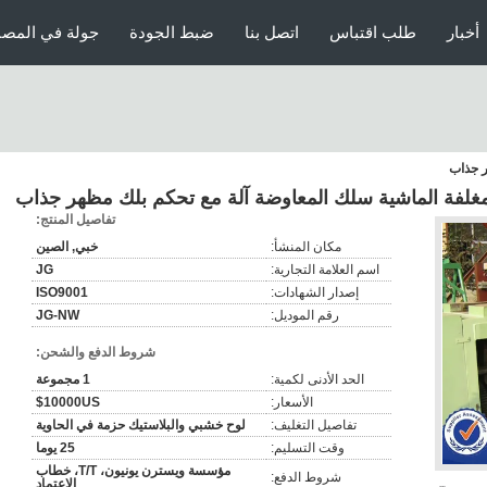
أخبار
طلب اقتباس
اتصل بنا
ضبط الجودة
جولة في المصن
ر جذاب
مغلفة الماشية سلك المعاوضة آلة مع تحكم بلك مظهر جذاب
تفاصيل المنتج:
مكان المنشأ:
خبي, الصين
اسم العلامة التجارية:
JG
إصدار الشهادات:
ISO9001
رقم الموديل:
JG-NW
شروط الدفع والشحن:
الحد الأدنى لكمية:
1 مجموعة
الأسعار:
10000US$
تفاصيل التغليف:
لوح خشبي والبلاستيك حزمة في الحاوية
وقت التسليم:
25 يوما
مؤسسة ويسترن يونيون، T/T، خطاب
شروط الدفع:
الاعتماد