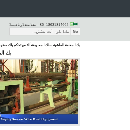
86--18631814662
المبيعات والدعم الفنى：
Go
بك المغلفة الماشية سلك المعاوضة آلة مع تحكم بلك مظه
بك ال