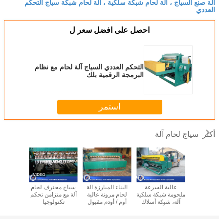
آلة صنع السياج ، آلة لحام شبكة سلكية ، آلة لحام شبكة سياج التحكم
العددي
احصل على افضل سعر ل
التحكم العددي السياج آلة لحام مع نظام
البرمجة الرقمية بلك
استمر
سياج لحام آلة
أكثر
ي سياج آلة
عالية السرعة
البناء المبارزة آلة
سياج محترف لحام
مواد الحد
وحة عالية
ملحومة شبكة سلكية
لحام مرونة عالية
آلة مع متزامن تحكم
آلة لحا
الكفاءة 3 - 6mm
آلة، شبكة أسلاك
أوم / أودم مقبول
تكنولوجيا
السريعة 
السلك
النسيج آلة الثقيلة
50x100mm
الحديدية
نمط
380V