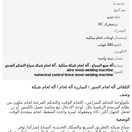
خدمة ما
بعد البيع:
حالة:
جديد
نوع
محرك AC
المحرك:
إستعمال:
لوحات لحام سلكية
الجهد
380 فولت
االكهربى:
ضمان:
سنة واحدة
آلة صنع السياج ، آلة لحام شبكة سلكية ، آلة لحام شبكة سياج التحكم العددي
تسليط
,
wire mesh welding machine
,
الضوء:
numerical control fence mesh welding machine
التلقائي آلة لحام السور / المبارزة آلة لحام / آلة لحام شبكة
وصف
تكنولوجيا التحكم المتزامن، اللحام الوقت والتحكم الفرعية لحام تتكون من
نظام البرمجة الرقمية بلك، لوحة الإدخال مع شاشة تعمل باللمس أو زر
لجعل الجهاز أكثر ذكاء ومعقولة.
لمرة واحدة الضغط، لحام متعددة الوقت.
الوضعية
سياج شبكة (الطريق السريع والسكك الحديدية السياج [شركتنا توفر
تكنولوجيا السياج البلاستيك غمس])، شبكة سياج، الطابق صب أعلى شبكة