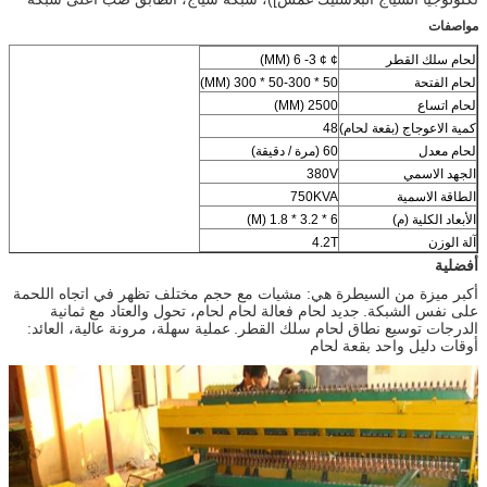
مواصفات
لحام سلك القطر
¢ ¢ 3- 6 (MM)
لحام الفتحة
50 * 50-300 * 300 (MM)
لحام اتساع
2500 (MM)
كمية الاعوجاج (بقعة لحام)
48
لحام معدل
60 (مرة / دقيقة)
الجهد الاسمي
380V
الطاقة الاسمية
750KVA
الأبعاد الكلية (م)
6 * 3.2 * 1.8 (M)
آلة الوزن
4.2T
أفضلية
أكبر ميزة من السيطرة هي: مشيات مع حجم مختلف تظهر في اتجاه اللحمة
على نفس الشبكة.
جديد لحام فعالة لحام لحام، تحول والعتاد مع ثمانية
الدرجات توسيع نطاق لحام سلك القطر.
عملية سهلة، مرونة عالية، العائد:
أوقات دليل واحد بقعة لحام