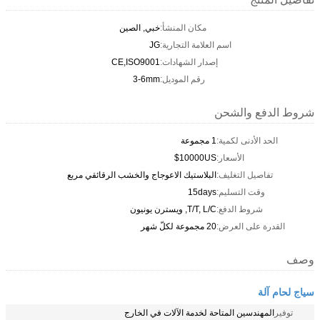
مكان المنشأ:
خبي, الصين
اسم العلامة التجارية:
JG
إصدار الشهادات:
CE,ISO9001
رقم الموديل:
3-6mm
شروط الدفع والشحن
الحد الأدنى لكمية:
1 مجموعة
الأسعار:
10000US$
تفاصيل التغليف:
البلاستيك الاعوجاج والخشب الرقائقي مربع
وقت التسليم:
15days
شروط الدفع:
T/T, L/C, ويسترن يونيون
القدرة على العرض:
20 مجموعة لكلّ شهر
وصف
سياج لحام آلة
توفير
المهندسين المتاحة لخدمة الآلات في الخارج