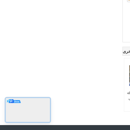
خرى
كة