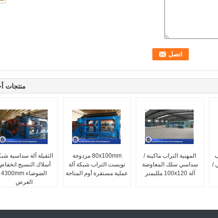
منتجات أ
ب
المهنية التراب ماكينة /
80x100mm مزدوجة
الثقيلة آلة سداسية شب
 /
سداسي سلك المعاوضة
تويست التراب شبكة آلة
أسلاك النسيج انخفاض
آلة 100x120 ملليمتر
عملية مستقرة أوم المتاحة
الضوضاء 4300mm
العرض