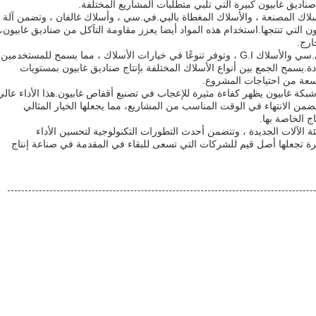
صناديق غابيون كبيرة التي تلبي متطلبات المشاريع المختلفة.
لأسلاك المصنعة ، والأسلاك المغطاة بالبي.في.سي ، وأسلاك غالفان ، وتضمن آلة
 التي تنتجها.استخدام هذه المواد أيضا يعزز مقاومة التآكل من صناديق غابيون،
ارج.
تم تجهيز هذه الآلة بالأسلاك المغطاة بالبي.في.سي والأسلاك G.I ، وتوفر تنوعًا في خيارات الأسلاك ، مما يسمح للمستخدمين
.يسمح الجمع بين أنواع الأسلاك المختلفة بإنتاج صناديق غابيون بمستويات
اسعة من احتياجات المشروع.
قيقة، والآلة شبكة غابيون يظهر كفاءة مثيرة للإعجاب في تصنيع أقفاص غابيون.هذا الأداء عالي
ضمن الانتهاء في الوقت المناسب من المشاريع، مما يجعلها الخيار المثالي
 الخاصة بها.
ئة الآلات الجديدة ، وتتضمن أحدث التطورات التكنولوجية لتحسين الأداء
رة تجعلها أصل قيم للشركات التي تسعى للبقاء في المقدمة في صناعة إنتاج