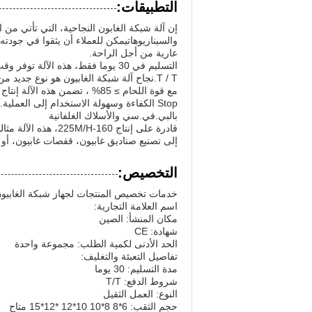
التطبيقات:
إن آلة شبكة الغابون النجاحية، التي تأتي م
والسيناريوهاتيمكن للعملاء أن يثقوا في جودته
عارية من أجل الراحة.
التسليم في 30 يوما فقط، هذه الآل
T / T.نجاح آلة شبكة الغابيون هو نوع جديد من الآلاتلضمان أن تكون أحدث التقنيات والابتكارات تحت تصرفك.
Stop الكفاءة وسهولة الاستخدام إلى العملي
بالبي.في.سي والأسلاك الغلفانية
قادرة على إنتاج 60
إلى تصنيع صناديق غابيون، قفصات غابيون، أو 
التخصيص:
خدمات تخصيص المنتجات لجهاز شبكة الغابيو
اسم العلامة التجارية:
مكان المنشأ: الصين
شهادة: CE
الحد الأدنى لكمية الطلب: مجموعة واحدة
تفاصيل التعبئة والتغليف:
مدة التسليم: 30 يوما
شروط الدفع: T/T
النوع: العمل الثقيل
حجم الثقب: 6*8 8*10 10*12 *12*15 متاح