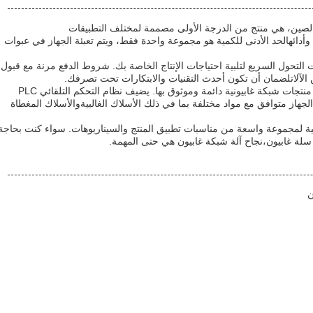
ن الصين، هي منتج من الدرجة الأولى مصممة لمختلف التطبيقات
 وأدائهالحد الأدنى للكمية هو مجموعة واحدة فقط، ويتم تعبئة الجهاز في عبوات
ة توفر وقت التحول السريع لتلبية احتياجات الإنتاج الخاصة بك. شروط الدفع مرنة مع قبول
مع قوة اللحام ≥ 85% ، تضمن هذه الآلة إنتاج منتجات شبكة غابيونية دائمة وموثوق بها. يضيف نظام التحكم التلقائي PLC
ة.الجهاز متوافق مع مواد مختلفة بما في ذلك الأسلاك الغالبيةوالأسلاك المغطاة
1-225M/H، هذه الآلة مثالية لمجموعة واسعة من مناسبات تطبيق المنتج والسيناريوهات. سواء كنت بحاجة
سلة غابيون،نجاح آلة شبكة غابيون هي حتى المهمة.
ن