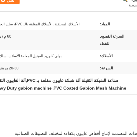
اتصل
المواد:
الأسلاك المجلفنة، الأسلاك المغلفة بالـ PVC، سلك الجلفان
السرعة القصوى
60 م / دقيقة
للخط:
الأسلاك:
بولي كلوريد الفينيل المغلفة الأسلاك، سل
السرعة:
20-30 مرة/دقيقة
صناعة الشبكة الثقيلة,آلة شبكة غابيون مغلفة بـ PVC,آلة الغابيون الثقيلة
avy Duty gabion machine
PVC Coated Gabion Mesh Machine
,
ات المصممة لإنتاج أقفاص غابيون بكفاءة لمختلف التطبيقات الصناعية