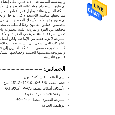
والهندسية المدنية.هذه الآلة قادرة على إنشاء 
تم بناؤها باستخدام مواد عالية الجودة مثل ا
شبكة الغابيون متانة وطول عمر أقفاص الغابيون
مما يجعلها مناسبة للاستخدام في الداخل والخ
بتخصيص أقفاص الغابيون وفقًا لمتطلبات محددة
مختلفة من القوة والمرونة، تلبية مجموعة و
تعمل بسرعة 20-30 مرة في الد
السرعة لا يزيد فقط من الإنتاجية ولكن أيضا ي
للشركات التي تسعى إلى تبسيط عمليات الإنتاج
كآلة متطورة ، تنتمي آلة شبكة الغابيون إلى ف
والموثوقية.تصميمها الحديث وخصائصها المبتك
غابيون تنافسية.
الخصائص:
اسم المنتج: آلة شبكة غابيون
حجم الثقب: 6*8 8*10 10*12 *12*15 متاح
الأسلاك: أسلاك مغلفة بـPVC، أسلاك G.I
السرعة: 20-30 مرة / دقيقة
السرعة القصوى للخط: 60m/min
الوظيفة: الحياكة