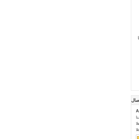
صال
A
:
::
: