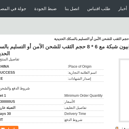
أخبار
طلب اقتباس
اتصل بنا
ضبط الجودة
جولة في المصن
الجهاز الثقيل المكسوة PVC سلك غابيون شبكة مع 6 * 8 حجم الثقب للشحن الآمن أو التسليم
الحدي
تفاصيل المنتج
CHINA
Place of Origin:
اسم العلامة التجارية:
SUCCESS
إصدار الشهادات:
CE
شروط الدفع والشحن
1 set
Minimum Order Quantity:
الأسعار:
30000US$
تفاصيل التغليف:
التعبئة عاري
30 days
Delivery Time:
شروط الدفع:
/T
رة :