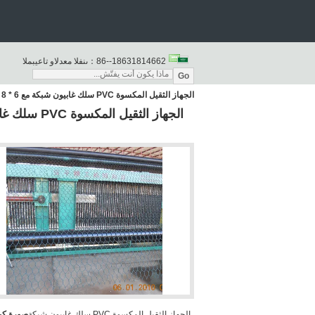
86--18631814662
المبيعات والدعم الفنى：
Go
الجهاز الثقيل المكسوة PVC سلك غابيون شبكة مع 6 * 8 حجم الثقب للشحن الآمن أو التسليم بالسكك الحديدية
الجهاز الثقيل المكسوة PVC سلك غابيون شبكة
صورة كبي