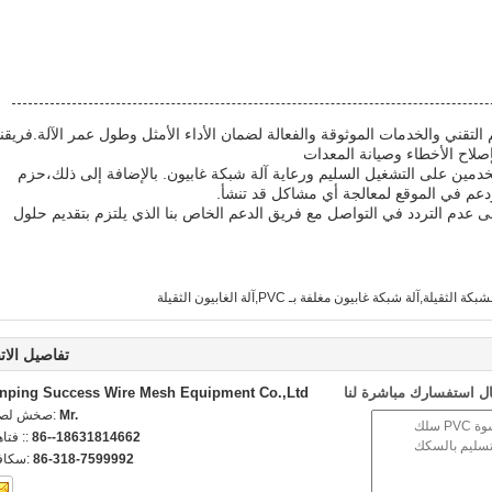
م التقني والخدمات الموثوقة والفعالة لضمان الأداء الأمثل وطول عمر الآلة.فريقنا
إصلاح الأخطاء وصيانة المعدات
خدمين على التشغيل السليم ورعاية آلة شبكة غابيون. بالإضافة إلى ذلك،حزم
عم في الموقع لمعالجة أي مشاكل قد تنشأ.
ى عدم التردد في التواصل مع فريق الدعم الخاص بنا الذي يلتزم بتقديم حلول
الثقيلة,آلة شبكة غابيون مغلفة بـ PVC,آلة الغابيون الثقيلة
تفاصيل الات
ل استفسارك مباشرة لنا
nping Success Wire Mesh Equipment Co.,Ltd
Mr.
اتصل شخص
86--18631814662
الهاتف 
86-318-7599992
الفاكس