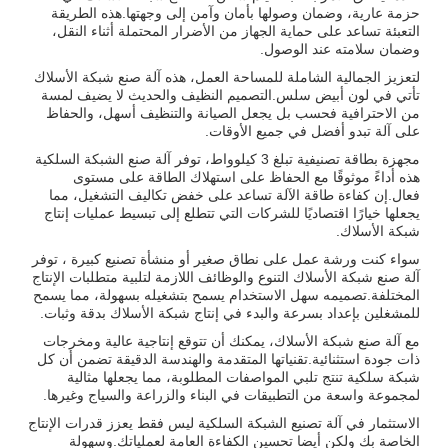
حزمة عارية، وضمان وصولها بأمان وآمن إلى وجهتها.هذه الطريقة
التعبئة تساعد على حماية الجهاز من الأضرار المحتملة أثناء النقل،
وضمان سلامته عند الوصول.
لتعزيز الجمالية الشاملة للمساحة العمل، هذه آلة صنع شبكة الأسلاك
تأتي في لون أبيض سلس.التصميم النظيف والحديث لا يضيف لمسة
من الاحترافية فحسب بل يجعل الصيانة والتنظيف أسهل، والحفاظ
على آلة تبدو أفضل في جميع الأوقات.
مجهزة بطاقة تصنيفية تبلغ 3 كيلوواط، توفر آلة صنع الشبكة السلكية
هذه أداءً موثوقًا مع الحفاظ على استهلاك الطاقة على مستوى
فعال.إن كفاءة طاقة الآلة تساعد على خفض تكاليف التشغيل، مما
يجعلها خيارًا اقتصاديًا للشركات التي تتطلع إلى تبسيط عمليات إنتاج
شبكة الأسلاك.
سواء كنت ورشة عمل على نطاق صغير أو منشأة تصنيع كبيرة ، توفر
آلة صنع شبكة الأسلاك التنوع والوظائف اللازمة لتلبية متطلبات الإنتاج
المختلفة.تصميمه سهل الاستخدام يسمح بتشغيله بسهولة، مما يسمح
للمشغلين بإعداد بسرعة والبدء في إنتاج شبكة الأسلاك بدقة وثبات.
مع آلة صنع شبكة الأسلاك، يمكنك أن تتوقع إنتاجية عالية ومخرجات
ذات جودة استثنائية.تقنياتها المتقدمة والهندسة الدقيقة تضمن أن كل
شبكة سلكية تنتج تلبي المواصفات المطلوبة، مما يجعلها مثالية
لمجموعة واسعة من التطبيقات في البناء والزراعة والسياج وغيرها.
الاستثمار في آلة تصنيع الشبكة السلكية ليس فقط يعزز قدرات الإنتاج
الخاصة بك ولكن أيضا تحسين الكفاءة العامة لعملياتك.وسهولة