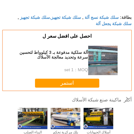
سلك شبكة نسج آلة
سلك شبكة تجهيز,سلك شبكة تجهيز
بطاقة:
,
,
سلك شبكة يجعل آلة
احصل على افضل سعر ل
آلة سلكية مدفوعة بـ 3 كيلوواط لتحسين
سرعة وتحديد معالجة الأسلاك
1 set
MOQ：
استمر
ماكينة صنع شبكة الأسلاك
أكثر
حام شبك
أسلاك الحيوانات
بلك مركزية تحكم
البناء الصلب
صديقة للبي