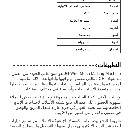
الخدمة
مصنعي المعدات الأولية
نظام التحكم
PLC
الميزة
السرعة العالية
الحزمة
عارية
الحجم
مخصصة
القوة
3كيلوواط
الضمان
سنة واحدة
التطبيقات:
JG Wire Mesh Making Machine هو منتج عالي الجودة من الصين ،
مع شهادة CE ، والتي تضمن موثوقيتها وأدائها.هذه الآلة مناسبة
لمجموعة واسعة من المناسبات التطبيقية والسيناريوهات، مما يجعلها
معدات متعددة الاستخدامات وأساسية في مختلف الصناعات.
مع الحد الأدنى لكمية الطلب من مجموعة واحدة فقط، يمكن للعملاء
بسهولة الحصول على هذه آلة صنع شبكة الأسلاك لاحتياجات الإنتاج
الخاصة بهم.يتم تعبئة الجهاز في حزم عارية للنقل المريح والوصول
في غضون وقت زمني قصير من 30 يوما.
شروط الدفع لهذه الآلة الكفؤة لإنتاج شبكة الأسلاك مرنة، مع خيارات
للدفع عبر البريد الإلكتروني.ضمان سهولة التشغيل والسيطرة الدقيقة