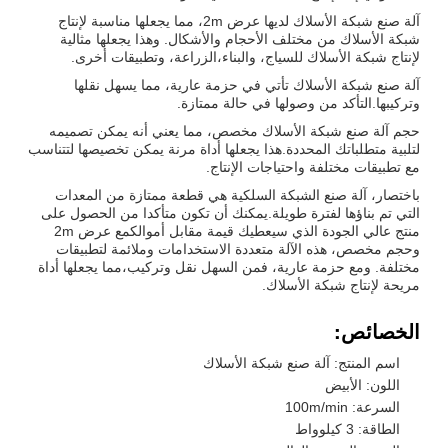
آلة صنع شبكة الأسلاك لديها عرض 2m، مما يجعلها مناسبة لإنتاج
شبكة الأسلاك من مختلف الأحجام والأشكال. وهذا يجعلها مثالية
لإنتاج شبكة الأسلاك للسياج، والبناء،الزراعة، وتطبيقات أخرى.
آلة صنع شبكة الأسلاك تأتي في حزمة عارية، مما يسهل نقلها
وتركيبها.التأكد من وصولها في حالة ممتازة.
حجم آلة صنع شبكة الأسلاك مخصص، مما يعني أنه يمكن تصميمه
لتلبية متطلباتك المحددة.هذا يجعلها أداة مرنة يمكن تخصيصها لتتناسب
مع تطبيقات مختلفة واحتياجات الإنتاج.
باختصار، آلة صنع الشبكة السلكية هي قطعة ممتازة من المعدات
التي تم بناؤها لفترة طويلة.يمكنك أن تكون متأكدا من الحصول على
منتج عالي الجودة الذي سيعطيك قيمة مقابل أموالكمع عرض 2m
وحجم مخصص، هذه الآلة متعددة الاستخدامات وملائمة لتطبيقات
مختلفة. ومع حزمة عارية، فمن السهل نقل وتركيب،مما يجعلها أداة
مريحة لإنتاج شبكة الأسلاك.
الخصائص:
اسم المنتج: آلة صنع شبكة الأسلاك
اللون: الأبيض
السرعة: 100m/min
الطاقة: 3 كيلوواط