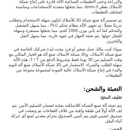
والزراعة وحتى التطبيقات الصناعية.الآلة قادرة على إنتاج شبكة
الأسلاك بقطر 3-6mm، مما يجعلها متعددة الاستخدامات ومناسبة
لمختلف التطبيقات.
تم تصميم آلة صنع شبكة JG للأسلاك لتكون سهلة الاستخدام وتتطلب
تدريبًا ضئيلًا. تم تجهيز الآلة بنظام تحكم PLC ، مما يسهل التشغيل
والتحكم.كما أنه يأتي بوزن 1000 كجم، مما يجعلها مستقرة وسهلة
للتنقل حولها. يتم تعبئة الجهاز في عبوة عارية، مما يسهل النقل
والتخزين.
سواء كنت مالك عمل صغير أو فرد يبحث لبدء شركتك الخاصة في
صنع شبكة الأسلاك، وJG شبكة الأسلاك صنع آلة هو الخيار المثالي.مع
وقت التسليم من 30 يوما فقط وشروط الدفع من T / T، هذه الآلة
سهلة الطلب والشراء. الاستثمار في JG شبكة الأسلاك صنع آلة اليوم
والبدء في إنتاج شبكة الأسلاك عالية الجودة لمجموعة متنوعة من
التطبيقات.
التعبئة والشحن:
تغليف المنتج:
يتم تعبئة آلة صنع الشبكة اللاسلكية بعناية لضمان التسليم الآمن. يتم
لف الآلة أولاً في طبقة واقية من غلاف الفقاعات ثم وضعت في
صندوق خشبي قوي.يتم تأمين الصندوق بحزام معدني لمنع أي حركة
أثناء النقل.
الشحن: