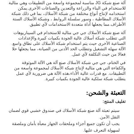
آلة صنع شبكة JG مناسبة لمجموعة واسعة من التطبيقات وهي مثالية
للاستخدام في البناء والزراعة والتعدين والصناعات الأخرى.يمكن
استخدامه لإنتاج أنواع مختلفة من شبكة الأسلاك، بما في ذلك شبكة
الأسلاك المطاطية ، وسور سلسلة الروابط ، وشبكة الأسلاك الستة
الأطراف.مما يجعلها أداة متعددة الاستخدامات لأي تطبيق.
آلة صنع شبكة الأسلاك جي جي مثالية للاستخدام في السيناريوهات
التي تتطلب شبكة أسلاك عالية الجودة بكميات كبيرة.والإعدادات
الصناعية الأخرى حيث يتم استخدام شبكة الأسلاك على نطاق واسع.
الآلة سهلة التشغيل وتتطلب الحد الأدنى من الصيانة، مما يجعلها حلا
فعالا من حيث التكلفة لأي عمل.
في الختام، جي جي شبكة الأسلاك صنع آلة هي الآلة الموثوقة
والكفاءة التي هي مثالية لإنتاج شبكة الأسلاك لمجموعة واسعة من
التطبيقات. مع قدرات عالية الأداء،هذه الآلة هي ضرورية لأي عمل
يتطلب شبكة سلكية عالية الجودة بكميات كبيرة.
التعبئة والشحن:
تغليف المنتج:
سيتم تعبئة آلة صنع شبكة الأسلاك في صندوق خشبي قوي لضمان
النقل الآمن.
يجب أن تكون جميع أجزاء وملحقات الجهاز معبأة بأمان وملصقة
لسهولة التعرف عليها.