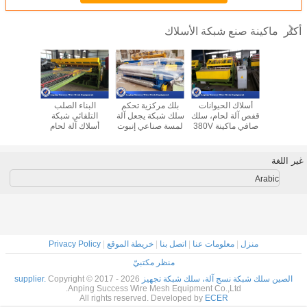
ماكينة صنع شبكة الأسلاك
أكثر
حام شبك
أسلاك الحيوانات
بلك مركزية تحكم
البناء الصلب
صديقة للبي
الاحترافية
قفص آلة لحام، سلك
سلك شبكة يجعل آلة
التلقائي شبكة
سياج ماكي
الأسلاك
صافي ماكينة 380V
لمسة صناعي إنبوت
أسلاك آلة لحام
كلوريد ال
ة والسقف
- 420V
50X50-
آلة طلا
ت
200X200MM
الأل
غير اللغة
Arabic
منزل
|
معلومات عنا
|
اتصل بنا
|
خريطة الموقع
|
Privacy Policy
منظر مكتبيّ
الصين سلك شبكة نسج آلة، سلك شبكة تجهيز supplier.
Copyright © 2017 - 2026
Anping Success Wire Mesh Equipment Co.,Ltd.
All rights reserved. Developed by
ECER