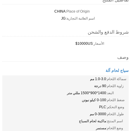
CHINA
Place of Origin:
اسم العلامة التجارية:
JG
شروط الدفع والشحن
الأسعار:
10000US$
وصف
سياج لحام آلة
سماكة اللحام:
1.0-3.0 مم
زاوية اللحام:
90 درجة
البعد:
1400*900*1500 مللي متر
ضغط اللحام:
0-100 كيلو نيوتن
وضع التحكم:
PLC
طول اللحام:
0-3000 مم
اسم المنتج:
ماكينة لحام السياج
وضع اللحام:
مستمر