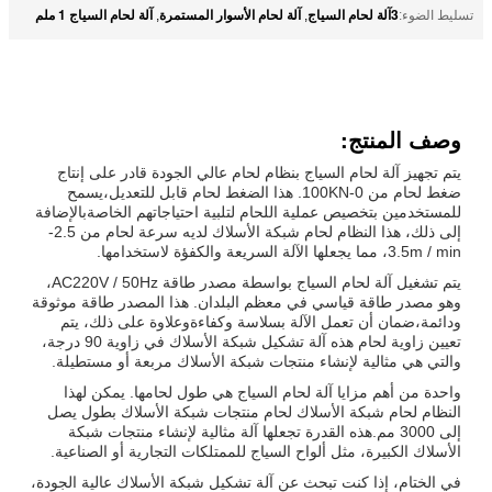
3آلة لحام السياج
آلة لحام الأسوار المستمرة
آلة لحام السياج 1 ملم
تسليط الضوء:
,
,
وصف المنتج:
يتم تجهيز آلة لحام السياج بنظام لحام عالي الجودة قادر على إنتاج
ضغط لحام من 0-100KN. هذا الضغط لحام قابل للتعديل،يسمح
للمستخدمين بتخصيص عملية اللحام لتلبية احتياجاتهم الخاصةبالإضافة
إلى ذلك، هذا النظام لحام شبكة الأسلاك لديه سرعة لحام من 2.5-
3.5m / min، مما يجعلها الآلة السريعة والكفؤة لاستخدامها.
يتم تشغيل آلة لحام السياج بواسطة مصدر طاقة AC220V / 50Hz،
وهو مصدر طاقة قياسي في معظم البلدان. هذا المصدر طاقة موثوقة
ودائمة،ضمان أن تعمل الآلة بسلاسة وكفاءةوعلاوة على ذلك، يتم
تعيين زاوية لحام هذه آلة تشكيل شبكة الأسلاك في زاوية 90 درجة،
والتي هي مثالية لإنشاء منتجات شبكة الأسلاك مربعة أو مستطيلة.
واحدة من أهم مزايا آلة لحام السياج هي طول لحامها. يمكن لهذا
النظام لحام شبكة الأسلاك لحام منتجات شبكة الأسلاك بطول يصل
إلى 3000 مم.هذه القدرة تجعلها آلة مثالية لإنشاء منتجات شبكة
الأسلاك الكبيرة، مثل ألواح السياج للممتلكات التجارية أو الصناعية.
في الختام، إذا كنت تبحث عن آلة تشكيل شبكة الأسلاك عالية الجودة،