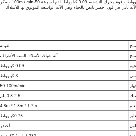
الأطراف قوية مع قوة محرك القطع 0.75 كيلوواط و قوة محرك التشحيم 0.09 كيلوواط. لديها سرعة 50-00m / min
 تستوعب الألواح مع أقصى قطر 800mm.الآلة تأتي في لون أخضر نابض بالحياة وهي الآلة الواسعة الموثوق بها للأسلاك
نتج
القيمة
نتج
آلة شباك الأسلاك الستة الأطراف
حيم
0.09 كيلوواط
يسي
3 كيلوواط
هاز
50-100m/min
لك
0.3-2.5ملم
عام
4.8m * 1.3m * 1.7m
ابر
0.75كيلوواط
لون
أخضر
جهد
380 فولت / 50 هرتز