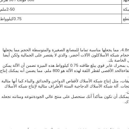
كة
2-50ملم
طع
0.75كيلوواط
الأبعاد الكلية لهذا المنتج هي 4.8m * 1.3m * 1.7m، مما يجعلها مناسبة تماما للمصانع الصغيرة والمتوسطة الحجم.مما يجعلها
ام شبكة الأسلاكلون الآلات أخضر، والذي لا يقتصر على الجمالية ولكن أيضا
 الخاصة بك.
يتم تجهيز الآلة الشبكة السلكية الستة الأطراف بمحرك عابر قوي يبلغ طاقته 0.75 كيلوواط.هذه الميزة تضمن أن الآلة يمكن
التعامل مع أحمال العمل الصعبة والمتطلبة بكفاءةالحد الأقصى لقطر اللفة لهذه الآلة هو 800 ملم، مما يضمن أنه يمكنك إنتاج
ت، مثل إنتاج شبكة الأسلاك لأقفاص الدواجن والحدائق والبناء.كما أنها مثالية
جات. آلة شبكة الأسلاك الدجاجية الستة الأطراف مثالية لإنتاج شبكة الأسلاك
.
آلة Success Hexagonal Wire Netting، يمكنك أن تكون متأكداً أنك ستحصل على منتج عالي الجودةتنوعه ومتانته تجعله
اك.