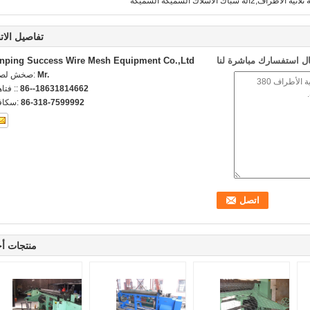
تفاصيل الات
ل استفسارك مباشرة لنا
nping Success Wire Mesh Equipment Co.,Ltd
Mr.
اتصل شخص
86--18631814662
الهاتف 
86-318-7599992
الفاكس
منتجات أ