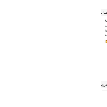
صال
A
:
::
:
خرى