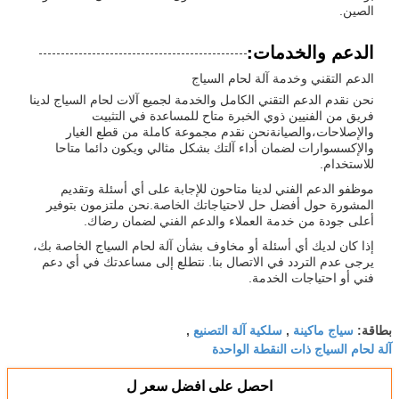
الصين.
الدعم والخدمات:
الدعم التقني وخدمة آلة لحام السياج
نحن نقدم الدعم التقني الكامل والخدمة لجميع آلات لحام السياج لدينا
فريق من الفنيين ذوي الخبرة متاح للمساعدة في التثبيت
والإصلاحات،والصيانةنحن نقدم مجموعة كاملة من قطع الغيار
والإكسسوارات لضمان أداء آلتك بشكل مثالي ويكون دائما متاحا
للاستخدام.
موظفو الدعم الفني لدينا متاحون للإجابة على أي أسئلة وتقديم
المشورة حول أفضل حل لاحتياجاتك الخاصة.نحن ملتزمون بتوفير
أعلى جودة من خدمة العملاء والدعم الفني لضمان رضاك.
إذا كان لديك أي أسئلة أو مخاوف بشأن آلة لحام السياج الخاصة بك،
يرجى عدم التردد في الاتصال بنا. نتطلع إلى مساعدتك في أي دعم
فني أو احتياجات الخدمة.
سياج ماكينة
سلكية آلة التصنيع
بطاقة:
,
,
آلة لحام السياج ذات النقطة الواحدة
احصل على افضل سعر ل