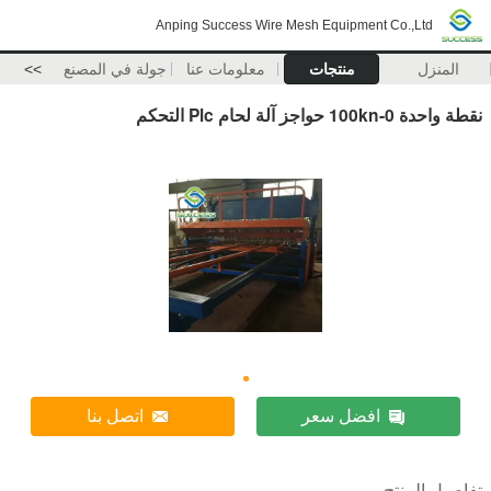
Anping Success Wire Mesh Equipment Co.,Ltd
المنزل
منتجات
معلومات عنا
جولة في المصنع
>>
نقطة واحدة 0-100kn حواجز آلة لحام Plc التحكم
افضل سعر
اتصل بنا
تفاصيل المنتج