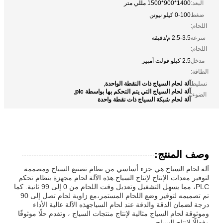
البعد:
1400*900*1500 مللي متر
ضغط
0-100 كيلو نيوتن
اللحام:
سرعة
2.5-3.5 م/دقيقة
اللحام:
مدخل
2.5 كيلو فولت أمبير
الطاقة:
آلة لحام السياج ذات النقطة الواحدة
تسليط
,
آلة لحام السياج التي يتم التحكم بها بواسطة plc
,
الضوء:
آلة لحام شبكة السياج ذات نقطة واحدة
وصف المنتج:
آلة لحام السياج هي جزء أساسي من نظام تصنيع السياج ومصممة
لتوفير معدات الإنتاج لإنتاج السياج.هذه الآلة لحام مجهزة بنظام تحكم
PLC، مما يسهل التشغيل وتعديل وقت اللحام من 0 إلى 99 ثانية. كما
تم تصميمه لتوفير وضع اللحام المستمر،مع زاوية لحام تصل إلى 90
درجة لضمان الدقة والدقة عند لحام السياجهذه الآلة عالية الأداء
وموثوقة لحام السياج مثالية لإنتاج منتجات السياج ، وتقدم حلًا موثوقًا
وفعالًا لإنتاج السياج.