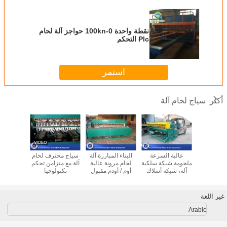
نقطة واحدة 0-100kn حواجز آلة لحام
Plc التحكم
استمر
سياج لحام آلة
أكثر
ي سياج آلة
عالية السرعة
البناء المبارزة آلة
سياج محترف لحام
مواد الحد
وحة عالية
ملحومة شبكة سلكية
لحام مرونة عالية
آلة مع متزامن تحكم
آلة لحا
الكفاءة 3 - 6mm
آلة، شبكة أسلاك
أوم / أودم مقبول
تكنولوجيا
السريعة 
السلك
النسيج آلة الثقيلة
50x100mm
الحديدية
نمط
380V
غير اللغة
Arabic