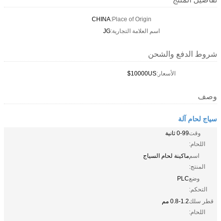
CHINA
Place of Origin:
اسم العلامة التجارية:
JG
شروط الدفع والشحن
الأسعار:
10000US$
وصف
سياج لحام آلة
وقت
0-99 ثانية
اللحام:
اسم
ماكينة لحام السياج
المنتج:
وضع
PLC
التحكم:
قطر سلك
0.8-1.2 مم
اللحام: