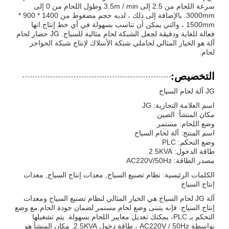
سرعة اللحام من 2.5 إلى 3.5m / min وطول اللحام من 0 إلى
3000mm. بالإضافة إلى ذلك ، لديه حجم مضغوط من 1400 * 900 *
1500mm ، والتي يمكن أن تناسب بسهولة في أي خط إنتاج.انها
فعالة للغاية ودقيقة لجعل الشبكة لحام مثالية للسياج. JG حصار لحام
آلة هو الخيار المثالي لحاملي شبكة الأسلاك لإنتاج شبكة الحواجز
لحام.
التخصيص:
JG آلة لحام السياج
اسم العلامة التجارية: JG
مكان المنشأ: الصين
وضع اللحام: مستمر
اسم المنتج: آلة لحام السياج
وضع التحكم: PLC
طاقة الدخول: 2.5KVA
مصدر الطاقة: AC220V/50Hz
الكلمات الرئيسية: نظام تصنيع السياج, معدات إنتاج السياج, معدات
إنتاج السياج
آلة JG لحام السياج هي الخيار المثالي لنظام تصنيع السياج ومعدات
إنتاج السياج. فإنه يتبنى وضع لحام مستمر لضمان جودة الحام.مع وضع
التحكم بـ PLC، يمكنك تعديل معايير اللحام بسهولة. يتم تشغيلها
بواسطة AC220V / 50Hz ، طاقة دخول 2.5KVA. مكان المنشأ هو