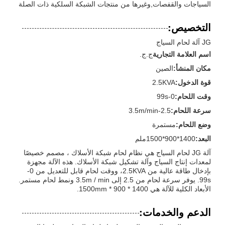
السياجات والقفصات,وغيرها من منتجات الشبكة السلكية ذات الصلة
التخصيص:
JG آلة لحام السياج
اسم العلامة التجارية
ج.ج.
مكان المنشأ:
الصين
قوة الدخول:
2.5KVA
وقت اللحام:
0-99s
سرعة اللحام:
2.5-3.5m/min
وضع اللحام:
مستمرة
البعد:
1400*900*1500ملم
آلة JG لحام السياج هي نظام لحام شبكة الأسلاك ، مصمم خصيصًا
لمعدات إنتاج السياج وآلة تشكيل شبكة الأسلاك. هذه الآلة مجهزة
بإدخال طاقة عالية من 2.5KVA، ووقت لحام قابل للتعديل من 0-
99s. يوفر سرعة لحام من 2.5 إلى 3.5m / min ونمط لحام مستمر.
الأبعاد الكلية للآلة هي 1400 * 900 * 1500mm.
الدعم والخدمات: