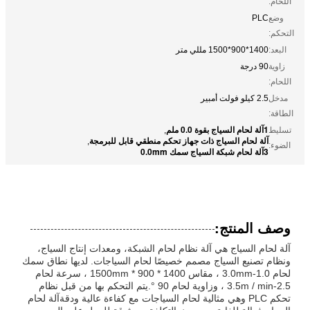
اللحام:
وضع
PLC
التحكم:
البعد:
1400*900*1500 مللي متر
زاوية
90 درجة
اللحام:
مدخل
2.5 كيلو فولت أمبير
الطاقة:
1آلة لحام السياج بقوة 0.0 ملم
تسليط
,
آلة لحام السياج ذات جهاز تحكم منطقي قابل للبرمجة
,
الضوء:
3آلة لحام شبكة السياج سمك 0.0mm
وصف المنتج:
آلة لحام السياج هي آلة نظام لحام الشبكة، ومعدات إنتاج السياج،
ونظام تصنيع السياج مصمم خصيصًا لحام السياجات. لديها نطاق سمك
لحام 1.0-3.0mm ، مقاس 1400 * 900 * 1500mm ، سرعة لحام
2.5-3.5m / min ، وزاوية لحام 90 °.يتم التحكم بها من قبل نظام
تحكم PLC وهي مثالية لحام السياجات مع كفاءة عالية ودقةآلة لحام