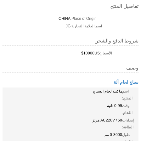
تفاصيل المنتج
CHINA
Place of Origin:
اسم العلامة التجارية:
JG
شروط الدفع والشحن
الأسعار:
10000US$
وصف
سياج لحام آلة
اسم
ماكينة لحام السياج
المنتج:
وقت
0-99 ثانية
اللحام:
إمدادات
AC220V / 50 هرتز
الطاقة:
طول
0-3000 مم