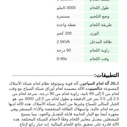
طول اللحام
0-3000ملم
وضع التلحيم
مستمرة
طريقة اللحام
نقطة واحدة
الوزن
200 كجم
طاقة المدخل
2.5KVA
زاوية اللحام
90 درجة
وقت اللحام
0-99s
التطبيقات:
الـ
JG آلة لحام السياج
هي آلة قوية وموثوقة نظام لحام شبكة الأسلاك
المصنوعة في
الصين
هذه الآلة مصممة لحام أوراق شبكة السياج مع وقت
لحام من 0 إلى 99 ثانية، زاوية لحام من 90 درجة، سرعة لحام من
2.5 إلى 3.5 متر في الدقيقة،و بطول لحام من 0 إلى 3000 مم. هو
الخيار المثالي للسياج وغيرها من أعمال شبكة الأسلاك. هذه الآلة لديها
سرعة لحام عالية، واستهلاك الطاقة المنخفضة والأداء المستقر.وهي
مجهزة أيضا مع التيار الحامية قابلة للتعديل والجهد، مما يسمح
للمشغلين بتعديل معايير اللحام وفقًا لأحجام الشبكة المختلفة. هذه
الآلة قادرة على تحقيق نتائج اللحام المثالية. إنه خيار رائع لإنتاج