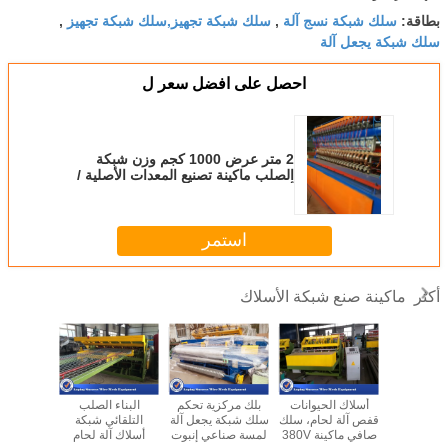
سلك شبكة نسج آلة
سلك شبكة تجهيز,سلك شبكة تجهيز
بطاقة:
,
,
سلك شبكة يجعل آلة
احصل على افضل سعر ل
2 متر عرض 1000 كجم وزن شبكة
الصلب ماكينة تصنيع المعدات الأصلية /
أوديإم
استمر
ماكينة صنع شبكة الأسلاك
أكثر
حام شبك
أسلاك الحيوانات
بلك مركزية تحكم
البناء الصلب
صديقة للبي
الاحترافية
قفص آلة لحام، سلك
سلك شبكة يجعل آلة
التلقائي شبكة
سياج ماكي
الأسلاك
صافي ماكينة 380V
لمسة صناعي إنبوت
أسلاك آلة لحام
كلوريد ال