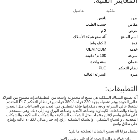
ملكية
تفاصيل
طَرد
ناقص
مقاس
حسب الطلب
عرض
2 م
اسم المنتج
آلة صنع شبكة الأسلاك
قوة
3 كيلو واط
خدمة
OEM / ODM
سرعة
100 م / دقيقة
ضمان
سنة واحدة
نظام التحكم
PLC
ميزة
السرعه العاليه
التطبيقات:
آلة تصنيع الشباك السلكية هي منتج له مجموعة واسعة من التطبيقات.إنه مصنوع من الفولاذ
عالي الجودة ويتم تشغيله بجهد 220 فولت / 380 فولت.يوفر نظام التحكم PLC المتقدم
تشغيلًا عالي السرعة ودقة دقيقة.إنها قابلة للتطبيق في العديد من الصناعات مثل التعدين
والبناء والصناعات الكيماوية وصناعة الأغذية وصناعة الورق وما إلى ذلك. وهي تستخدم
على نطاق واسع لإنتاج منتجات مثل الشبكات السلكية ، والشبكات السلكية ، والشبكات
المعدنية ، والسياج الشبكي ، والشبكة الشبكية ، إلخ. إنه خيار مثالي لكفاءة عالية وإنتاج
على نطاق واسع.
تشمل مزايا آلة تصنيع الشباك السلكية ما يلي:
مادة فولاذية عالية الجودة لأداء دائم وطويل الأمد.