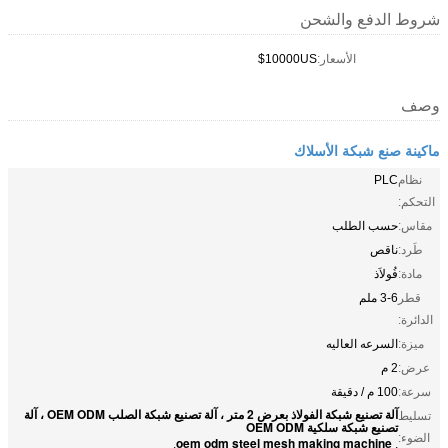
شروط الدفع والشحن
الأسعار:
10000US$
وصف
ماكينة صنع شبكة الأسلاك
نظام
PLC
التحكم:
مقاس:
حسب الطلب
طَرد:
ناقص
مادة:
فُولاَذ
قطر
3-6 ملم
الدائرة:
ميزة:
السرعه العاليه
عرض:
2 م
سرعة:
100 م / دقيقة
آلة تصنيع شبكة الفولاذ بعرض 2 متر ، آلة تصنيع شبكة الصلب OEM ODM ، آلة
تسليط
تصنيع شبكة سلكية OEM ODM
الضوء:
oem odm steel mesh making machine
,
,