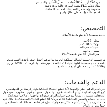
جهد 220 فولت / 380 فولت للتشغيل السلس والمستقر.
نظام تحكم PLC متقدم لسرعة عالية ودقة دقيقة.
مجموعة واسعة من التطبيقات لمختلف الصناعات.
كفاءة عالية وإنتاج على نطاق واسع.
التخصيص:
خدمة مخصصة لآلة صنع شبكة الأسلاك
القطر: 3-6 مم
الوزن: 1000 كجم
الحجم: حسب الطلب
الضمان: 1 سنة
اسم المنتج: آلة صنع شبكة الأسلاك
تم تصميم آلة تصنيع الشباك السلكية الخاصة بنا لتوفير أفضل جودة بأحدث التقنيات.نحن
نقدم خدمات مخصصة لتلبية احتياجاتك الخاصة.يتميز منتجنا بقطر سلك 3-6mm ، ويزن
1000kg ويأتي مع ضمان لمدة سنة واحدة.
الدعم والخدمات:
نحن نقدم الدعم الفني والخدمة لآلة تصنيع الشبكة السلكية.يتوفر فريقنا من المهندسين
ذوي الخبرة للإجابة على أي أسئلة قد تكون لديك حول المنتج ، وتقديم المشورة الفنية حول
استخدامه وتثبيته ، والمساعدة في استكشاف أي صعوبات تواجهها وإصلاحها.نقدم أيضًا
خدمات الصيانة والفحص المنتظمة للتأكد من أن آلة تصنيع الشباك السلكية تعمل دائمًا في
حالة الذروة.إذا كان لديك أي مشاكل مع جهازك ، فإن فريقنا مستعد دائمًا لمساعدتك في
حلها بسرعة وكفاءة.