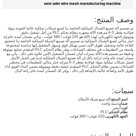
oem odm wire mesh manufacturing machine
وصف المنتج:
تم تصميم آلة تصنيع الشباك السلكية الخاصة بنا لصنع شبكات سلكية عالية الجودة بمواد
فولاذية بقطر 3-6 مم.هذه الآلة مجهزة بنظام تحكم PLC من أجل تشغيل دقيق
وموثوق.الجهد الكهربائي لهذه الآلة هو 220 فولت / 380 فولت ، وتأتي بضمان لمدة عام.إنه
خيار مثالي لصنع الشباك السلكية.تم تصميم آلة تصنيع الشبكة السلكية الخاصة بنا لتحقيق
كفاءة عالية وتشغيل طويل الأمد.تتميز بهيكل قوي وسهل التشغيل.إنها مناسبة لمجموعة
واسعة من التطبيقات في مختلف الصناعات.يوفر نظام التحكم PLC المتقدم عملية موثوقة
ودقيقة.تم تصميم هذه الآلة بميزات أمان لضمان التشغيل الآمن.علاوة على ذلك ، يأتي مع
ضمان لمدة عام واحد لراحة بالك.إن آلة تصنيع الشباك السلكية لدينا هي الخيار الأمثل
لعمل شبكات سلكية بمواد فولاذية بقطر 3-6 مم.إنه خيار مثالي للتطبيقات في مختلف
الصناعات.يضمن نظام التحكم PLC المتقدم عملية دقيقة وموثوقة.يضمن البناء القوي أداء
طويل الأمد وكفاءة عالية.بالإضافة إلى ذلك ، يوفر لك الضمان لمدة عام راحة البال.
سمات:
اسم المنتج:
آلة صنع شبكة الأسلاك
ضمان:
سنة واحدة
لون:
أبيض
نظام التحكم:
PLC
الجهد االكهربى:
220 فولت / 380 فولت
المعايير الفنية: