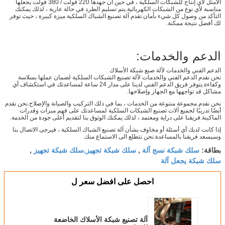
الأمثل لأي إنتاج للشبكات السلكية ، في حين أن جهدها 220 فولت / 380 فولت يجعلها
مناسبة لأي نوع من الشبكات الكهربائية.يتم تسليم الطرد في حالة عارية ، لذلك يمكنك
التأكد من وصول كل شيء بأمان.تقدم آلة تصنيع الشباك السلكية ميزة كبيرة ، حيث توفر
لك أفضل نتيجة ممكنة.
الدعم والخدمات:
الدعم الفني والخدمات لآلة صنع شبكة الأسلاك
نحن نقدم الدعم الفني والخدمات لآلة تصنيع الشبكات السلكية لضمان عملها بسلاسة
وكفاءة.يتوفر فريق الدعم الفني لدينا على مدار 24 ساعة لمساعدتك في استكشاف أي
مشاكل قد تواجهها مع الجهاز وإصلاحها.
نحن نقدم مجموعة متنوعة من الخدمات ، بما في ذلك التركيب والصيانة والإصلاح.نحن نقدم
أيضًا تدريبًا لجميع آلات تصنيع الشبكات السلكية لمساعدتك على فهم ميزات وقدرات
الماكينة.فريقنا على دراية ومعتمد ، لذلك يمكنك الوثوق بنا لتقديم أعلى جودة من الخدمة.
إذا كانت لديك أي أسئلة أو مخاوف بشأن آلة تصنيع الشباك السلكية ، فيرجى الاتصال بنا
وسيسعد فريقنا بالمساعدة.نحن نتطلع الى الاستماع منك.
سلك شبكة نسج آلة
سلك شبكة تجهيز,سلك شبكة تجهيز
بطاقة:
,
,
سلك شبكة يجعل آلة
احصل على افضل سعر ل
آلة تصنيع شبكة الأسلاك الخاضعة