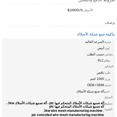
الأسعار:
10000US$
وصف
ماكينة صنع شبكة الأسلاك
ميزة:
السرعه العاليه
لون:
أبيض
مقاس:
حسب الطلب
نظام
PLC
التحكم:
طَرد:
ناقص
وزن:
1000 كجم
خدمة:
OEM / ODM
اسم
آلة صنع شبكة الأسلاك
المنتج:
آلة تصنيع شبكات الأسلاك المتحكم فيها plc ، آلة تصنيع شبكات الأسلاك 3kw ،
تسليط
آلة تصنيع شبكات الأسلاك المتحكم فيها plc
الضوء:
3kw wire mesh manufacturing machine
,
,
plc controlled wire mesh manufacturing machine