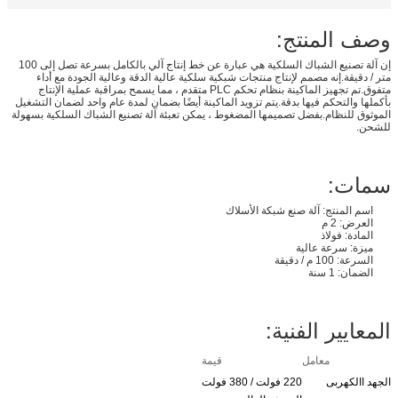
وصف المنتج:
إن آلة تصنيع الشباك السلكية هي عبارة عن خط إنتاج آلي بالكامل بسرعة تصل إلى 100
متر / دقيقة.إنه مصمم لإنتاج منتجات شبكية سلكية عالية الدقة وعالية الجودة مع أداء
متفوق.تم تجهيز الماكينة بنظام تحكم PLC متقدم ، مما يسمح بمراقبة عملية الإنتاج
بأكملها والتحكم فيها بدقة.يتم تزويد الماكينة أيضًا بضمان لمدة عام واحد لضمان التشغيل
الموثوق للنظام.بفضل تصميمها المضغوط ، يمكن تعبئة آلة تصنيع الشباك السلكية بسهولة
للشحن.
سمات:
اسم المنتج: آلة صنع شبكة الأسلاك
العرض: 2 م
المادة: فولاذ
ميزة: سرعة عالية
السرعة: 100 م / دقيقة
الضمان: 1 سنة
المعايير الفنية:
معامل
قيمة
الجهد االكهربى
220 فولت / 380 فولت