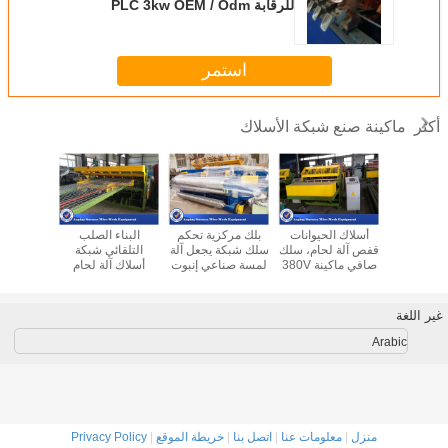
للرقابة PLC 3kw OEM / Odm
استمر
ماكينة صنع شبكة الأسلاك
أكثر
حام شبك
أسلاك الحيوانات
بلك مركزية تحكم
البناء الصلب
صديقة للبي
الاحترافية
قفص آلة لحام، سلك
سلك شبكة يجعل آلة
التلقائي شبكة
سياج ماكي
الأسلاك
صافي ماكينة 380V
لمسة صناعي إنبوت
أسلاك آلة لحام
كلوريد ال
ة والسقف
- 420V
50X50-
آلة طلا
ت
200X200MM
الأل
غير اللغة
Arabic
منزل
|
معلومات عنا
|
اتصل بنا
|
خريطة الموقع
|
Privacy Policy