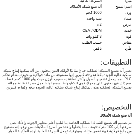
ميزة
السرعه العاليه
اسم المنتج
آلة صنع شبكة الأسلاك
وزن
1000 كجم
ضمان
سنة واحدة
عرض
2 م
خدمة
OEM / ODM
قوة
3 كيلو واط
مقاس
حسب الطلب
طَرد
ناقص
التطبيقات:
تعتبر آلة تصنيع الشبكة السلكية خيارًا مثاليًا لأولئك الذين يبحثون عن آلة يمكنها إنتاج شبكة
سلكية عالية الجودة بكفاءة ودقة كبيرين.إنها مصنوعة من مادة فولاذية ومجهزة بنظام تحكم
PLC ، مما يجعل تشغيلها أسهل وأكثر كفاءة.إنه خفيف الوزن حيث يبلغ 1000 كجم فقط ،
ومع ذلك فهو يحتوي على محرك قوي 3 كيلو واط يسمح لها بالعمل بسرعة عالية.مع آلة
تصنيع الشبكة السلكية هذه ، يمكنك إنتاج شبكة سلكية عالية الجودة بدقة وكفاءة كبيرين.
التخصيص:
آلة صنع شبكة الأسلاك
تم تصميم آلة تصنيع الشباك السلكية الخاصة بنا لتلبية أعلى معايير الجودة والأداء.تصل
سرعتها إلى 100 متر / دقيقة ، مما يجعلها واحدة من أسرع الماكينات من نوعها.إنه مصنوع
من مادة فولاذية قوية تضمن متانته وموثوقيته.تجعل السرعة العالية لهذه الماكينة الخيار