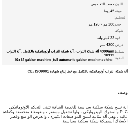
اللون:
حسب التخصيص
موعد
45 يوما
التسليم:
حجم
100 مم × 120 مم
شبكة:
قوة:
22 كيلو واط
عرض:
4300 ملم
4300mm آلة شبكة التراب ، آلة شبكة التراب أوتوماتيكية بالكامل ، آلة التراب
تسليط
10x12
الضوء:
10x12 gabion machine
full automatic gabion mesh machine
,
,
آلة شبكة التراب أوتوماتيكية بالكامل مع خط إنتاج شهادة CE / ISO9001
وصف
آلة نسج شبكة سلكية سداسية للخدمة الشاقة تتبنى التحكم الأوتوماتيكي
PLC والمحرك الهيدروليكي ، ولها تشغيل مستقر ، وضوضاء منخفضة وكفاءة
عالية ، وهي آلة مثالية لنسج المواصفات الكبيرة ، والعرض الواسع وقطر
الأسلاك السميكة شبكة سلكية سداسية.