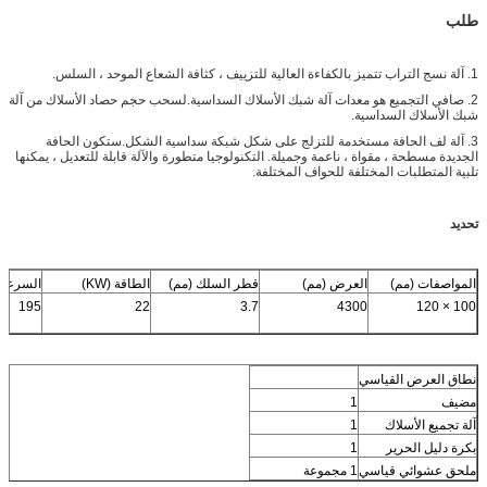
طلب
1. آلة نسج التراب تتميز بالكفاءة العالية للتزييف ، كثافة الشعاع الموحد ، السلس.
2. صافي التجميع هو معدات آلة شبك الأسلاك السداسية.لسحب حجم حصاد الأسلاك من آلة
شبك الأسلاك السداسية.
3. آلة لف الحافة مستخدمة للتزلج على شكل شبكة سداسية الشكل.ستكون الحافة
الجديدة مسطحة ، مقواة ، ناعمة وجميلة. التكنولوجيا متطورة والآلة قابلة للتعديل ، يمكنها
تلبية المتطلبات المختلفة للحواف المختلفة.
تحديد
المواصفات (مم)
العرض (مم)
قطر السلك (مم)
الطاقة (KW)
السرعة (
195
22
3.7
4300
100 × 120
نطاق العرض القياسي
مضيف
1
آلة تجميع الأسلاك
1
بكرة دليل الحرير
1
ملحق عشوائي قياسي
1 مجموعة