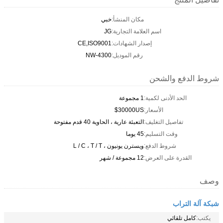
مكان المنشأ:
خبي
اسم العلامة التجارية:
JG
إصدار الشهادات:
CE,ISO9001
رقم الموديل:
NW-4300
شروط الدفع والشحن
الحد الأدنى لكمية:
1 مجموعة
الأسعار:
30000US$
تفاصيل التغليف:
التعبئة عارية ، الحاوية 40 قدم مفتوحة
وقت التسليم:
45 يوما
شروط الدفع:
ويسترن يونيون ، L / C ، T / T
القدرة على العرض:
12 مجموعة / شهر
وصف
شبكة آلة التراب
يكتب:
كامل تلقائي